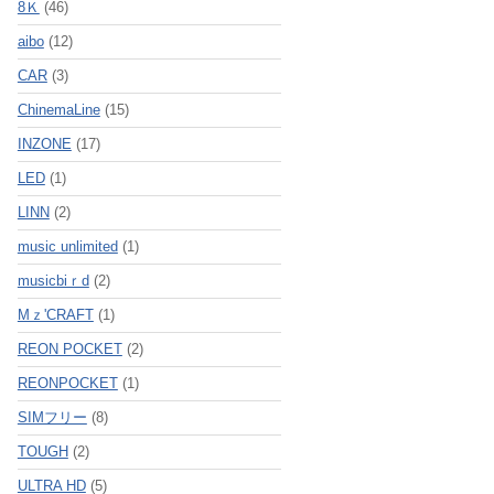
8Ｋ
(46)
aibo
(12)
CAR
(3)
ChinemaLine
(15)
INZONE
(17)
LED
(1)
LINN
(2)
music unlimited
(1)
musicbiｒd
(2)
Mｚ'CRAFT
(1)
REON POCKET
(2)
REONPOCKET
(1)
SIMフリー
(8)
TOUGH
(2)
ULTRA HD
(5)