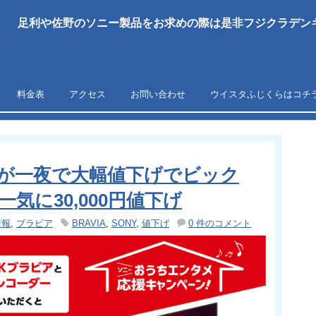
足利や佐野のソニー製品をお求めの際は是非フジクラデンキ
料金表
アクセス
お問い合わせ
ウイスタふじくらはコチ
が一夜で大幅値下げでビック
は一気に30,000円値下げ
情報
,
ブラビア
BRAVIA
,
SONY
,
値下げ
0 件のコメント