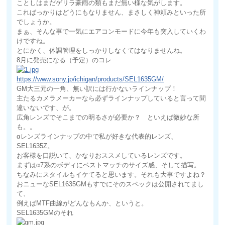
ことしはまだゲリラ豪雨の類もまだ無い様な気がします。
こればっかりはどうにもなりません、まさしく神頼みといった所
でしょうか。
まぁ、そんな事で一気にエアコンモードに今年も突入していくわ
けですね。
とにかく、体調管理をしっかりしなくてはなりませんね。
8月に発売になる（予定）のコレ
https://www.sony.jp/ichigan/products/SEL1635GM/
GM大三元の一角、無い訳には行かないラインナップ！
主たるカメラメーカーなら必ずラインナップしていると言って間
違いないです、が。
広角レンズでそこまでの明るさが必要か？ といえば微妙な所
も。。
αレンズラインナップの中で私が好きな代表的レンズ、
SEL1635Z。
お客様を口説いて、かなりおススメしているレンズです。
まずはα7系のボディにベストマッチのサイズ感、そして描写。
ちなみにスタイルもイケてると思います。それも大事ですよね？
おニューなSEL1635GMもすでにそのスペックは公開されてまし
て、
例えばMTF曲線がどんなもんか、というと。
SEL1635GMのそれ