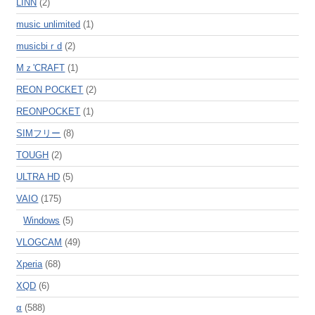
LINN
(2)
music unlimited
(1)
musicbiｒd
(2)
Mｚ'CRAFT
(1)
REON POCKET
(2)
REONPOCKET
(1)
SIMフリー
(8)
TOUGH
(2)
ULTRA HD
(5)
VAIO
(175)
Windows
(5)
VLOGCAM
(49)
Xperia
(68)
XQD
(6)
α
(588)