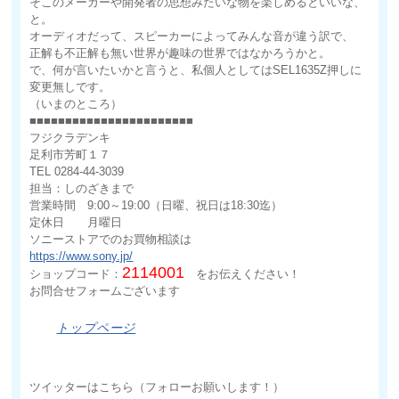
そこのメーカーや開発者の思想みたいな物を楽しめるといいな、
と。
オーディオだって、スピーカーによってみんな音が違う訳で、
正解も不正解も無い世界が趣味の世界ではなかろうかと。
で、何が言いたいかと言うと、私個人としてはSEL1635Z押しに
変更無しです。
（いまのところ）
■■■■■■■■■■■■■■■■■■■■■■■
フジクラデンキ
足利市芳町１７
TEL 0284-44-3039
担当：しのざきまで
営業時間 9:00～19:00（日曜、祝日は18:30迄）
定休日 月曜日
ソニーストアでのお買物相談は
https://www.sony.jp/
2114001
ショップコード：
をお伝えください！
お問合せフォームございます
トップページ
ツイッターはこちら（フォローお願いします！）