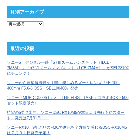
月別アーカイブ
月
別
ア
ー
カ
最近の投稿
イ
ブ
ソニーα、デジタル一眼「α7Ⅲズームレンズキット（ILCE-
7M3M）」「α7ⅣIズームレンズキット（LCE-7M4M）」がSEL28702
にチェンジ！
ソニーから超望遠撮影を手軽に楽しめるズームレンズ『FE 100-
400mm F5.6-8 OSS＝SEL100400』発売
ソニー「MDR-CD900ST」と「THE FIRST TAKE」コラボBOX・500
セット限定販売♪
待望の5男？出生、ソニーDSC-RX10M5が本日より先行予約スター
ト、発売は7月31日！！
ソニーRX10、9年ぶりのFMCで進化を全方位で感じるDSC-RX10M5
は７月３１日発売予定！