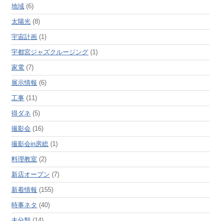
地域
(6)
太陽光
(8)
宇宙計画
(1)
宇都宮ジャズクルージング
(1)
家電
(7)
展示情報
(6)
工事
(11)
得ダネ
(5)
撮影会
(16)
撮影会in房総
(1)
料理教室
(2)
新店オープン
(7)
新着情報
(155)
時事ネタ
(40)
未分類
(14)