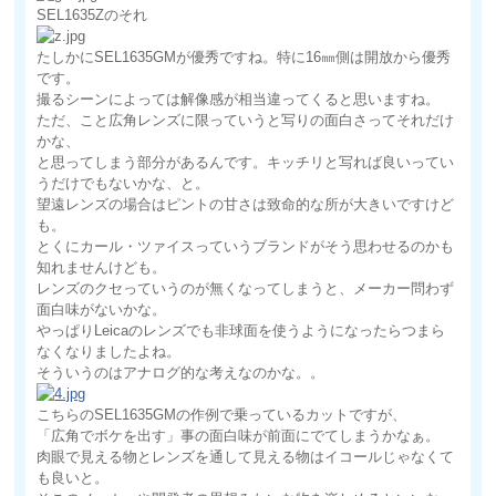
SEL1635Zのそれ
たしかにSEL1635GMが優秀ですね。特に16㎜側は開放から優秀
です。
撮るシーンによっては解像感が相当違ってくると思いますね。
ただ、こと広角レンズに限っていうと写りの面白さってそれだけ
かな、
と思ってしまう部分があるんです。キッチリと写れば良いってい
うだけでもないかな、と。
望遠レンズの場合はピントの甘さは致命的な所が大きいですけど
も。
とくにカール・ツァイスっていうブランドがそう思わせるのかも
知れませんけども。
レンズのクセっていうのが無くなってしまうと、メーカー問わず
面白味がないかな。
やっぱりLeicaのレンズでも非球面を使うようになったらつまら
なくなりましたよね。
そういうのはアナログ的な考えなのかな。。
こちらのSEL1635GMの作例で乗っているカットですが、
「広角でボケを出す」事の面白味が前面にでてしまうかなぁ。
肉眼で見える物とレンズを通して見える物はイコールじゃなくて
も良いと。