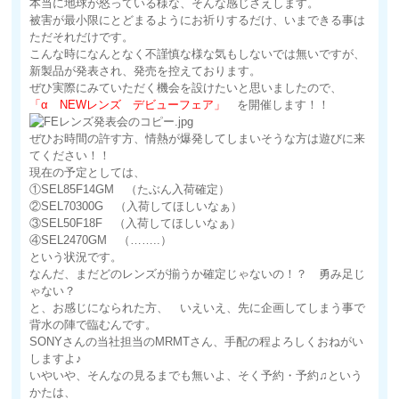
本当に地球が怒っている様な、そんな感じさえします。
被害が最小限にとどまるようにお祈りするだけ、いまできる事は
ただそれだけです。
こんな時になんとなく不謹慎な様な気もしないでは無いですが、
新製品が発表され、発売を控えております。
ぜひ実際にみていただく機会を設けたいと思いましたので、
「α NEWレンズ デビューフェア」
を開催します！！
ぜひお時間の許す方、情熱が爆発してしまいそうな方は遊びに来
てください！！
現在の予定としては、
①SEL85F14GM （たぶん入荷確定）
②SEL70300G （入荷してほしいなぁ）
③SEL50F18F （入荷してほしいなぁ）
④SEL2470GM （……..）
という状況です。
なんだ、まだどのレンズが揃うか確定じゃないの！？ 勇み足じ
ゃない？
と、お感じになられた方、 いえいえ、先に企画してしまう事で
背水の陣で臨むんです。
SONYさんの当社担当のMRMTさん、手配の程よろしくおねがい
しますよ♪
いやいや、そんなの見るまでも無いよ、そく予約・予約♫という
かたは、