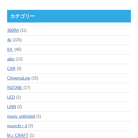
カテゴリー
360RA
(11)
4k
(225)
8Ｋ
(46)
aibo
(12)
CAR
(3)
ChinemaLine
(15)
INZONE
(17)
LED
(1)
LINN
(2)
music unlimited
(1)
musicbiｒd
(2)
Mｚ'CRAFT
(1)