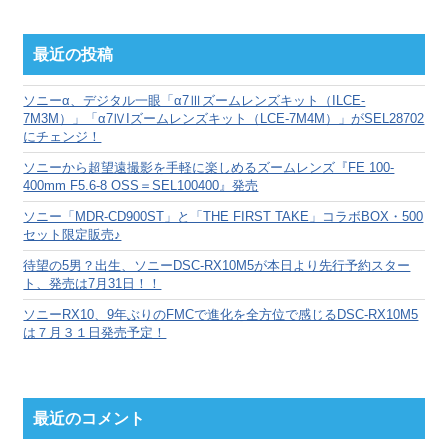
ア
ー
カ
最近の投稿
イ
ブ
ソニーα、デジタル一眼「α7Ⅲズームレンズキット（ILCE-
7M3M）」「α7ⅣIズームレンズキット（LCE-7M4M）」がSEL28702
にチェンジ！
ソニーから超望遠撮影を手軽に楽しめるズームレンズ『FE 100-
400mm F5.6-8 OSS＝SEL100400』発売
ソニー「MDR-CD900ST」と「THE FIRST TAKE」コラボBOX・500
セット限定販売♪
待望の5男？出生、ソニーDSC-RX10M5が本日より先行予約スター
ト、発売は7月31日！！
ソニーRX10、9年ぶりのFMCで進化を全方位で感じるDSC-RX10M5
は７月３１日発売予定！
最近のコメント