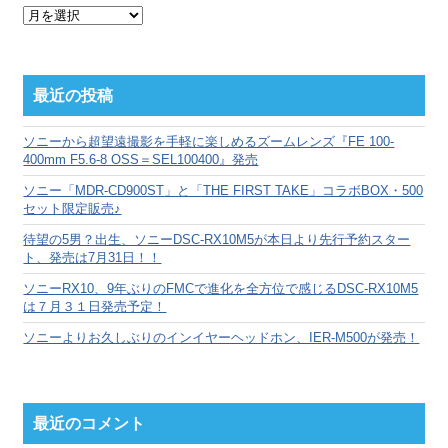
月
別
ア
ー
カ
最近の投稿
イ
ブ
ソニーから超望遠撮影を手軽に楽しめるズームレンズ『FE 100-
400mm F5.6-8 OSS＝SEL100400』発売
ソニー「MDR-CD900ST」と「THE FIRST TAKE」コラボBOX・500
セット限定販売♪
待望の5男？出生、ソニーDSC-RX10M5が本日より先行予約スター
ト、発売は7月31日！！
ソニーRX10、9年ぶりのFMCで進化を全方位で感じるDSC-RX10M5
は７月３１日発売予定！
ソニーよりお久しぶりのインイヤーヘッドホン、IER-M500が発売！
最近のコメント