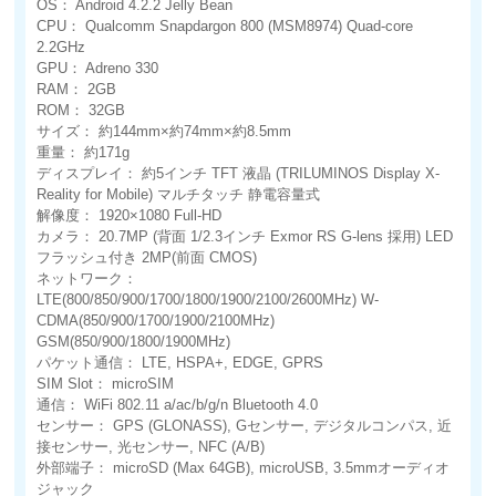
OS： Android 4.2.2 Jelly Bean
CPU： Qualcomm Snapdargon 800 (MSM8974) Quad-core
2.2GHz
GPU： Adreno 330
RAM： 2GB
ROM： 32GB
サイズ： 約144mm×約74mm×約8.5mm
重量： 約171g
ディスプレイ： 約5インチ TFT 液晶 (TRILUMINOS Display X-
Reality for Mobile) マルチタッチ 静電容量式
解像度： 1920×1080 Full-HD
カメラ： 20.7MP (背面 1/2.3インチ Exmor RS G-lens 採用) LED
フラッシュ付き 2MP(前面 CMOS)
ネットワーク：
LTE(800/850/900/1700/1800/1900/2100/2600MHz) W-
CDMA(850/900/1700/1900/2100MHz)
GSM(850/900/1800/1900MHz)
パケット通信： LTE, HSPA+, EDGE, GPRS
SIM Slot： microSIM
通信： WiFi 802.11 a/ac/b/g/n Bluetooth 4.0
センサー： GPS (GLONASS), Gセンサー, デジタルコンパス, 近
接センサー, 光センサー, NFC (A/B)
外部端子： microSD (Max 64GB), microUSB, 3.5mmオーディオ
ジャック