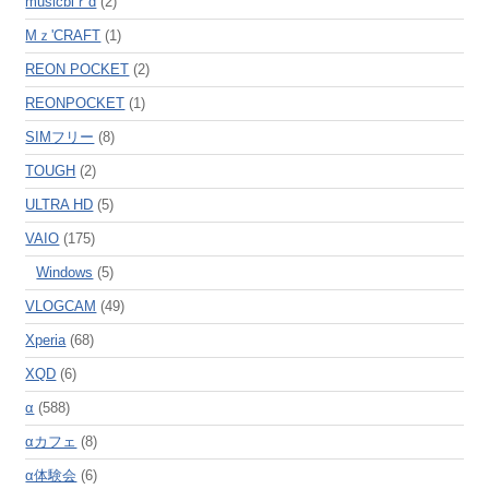
musicbiｒd
(2)
Mｚ'CRAFT
(1)
REON POCKET
(2)
REONPOCKET
(1)
SIMフリー
(8)
TOUGH
(2)
ULTRA HD
(5)
VAIO
(175)
Windows
(5)
VLOGCAM
(49)
Xperia
(68)
XQD
(6)
α
(588)
αカフェ
(8)
α体験会
(6)