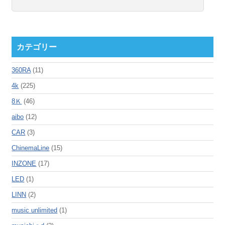
カテゴリー
360RA
(11)
4k
(225)
8Ｋ
(46)
aibo
(12)
CAR
(3)
ChinemaLine
(15)
INZONE
(17)
LED
(1)
LINN
(2)
music unlimited
(1)