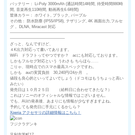
バッテリー： Li-Poly 3000mAh (通話時間14時間, 待受時間880時
間, 音楽再生110時間, 動画再生6.6時間)
筐体カラー： ホワイト, ブラック, パープル
その他： 防水防塵 (IP55/IP58), テザリング, 4K 画面出力,フルセ
グ， DLNA, Miracast 対応
—————————————————————————————
——————————————
ざっと、なんですけど、
４K出力対応って書いてあります。
WiFi ドラフトってやつですか？ acにも対応しております。
しかもフルセグ対応という うわさも ちらほら……
こりゃ、現時点でのスマホ最高スペックですわ。
しかも auの実質負担 30,240円/24か月 。
値段も良心的といってよいでしょう（ドコモはもうちょっと高い
みたい）
発売日は１０月２５日 （給料日に合わせてきたな？）
これはソニーのオフィシャルな情報ではございません。
でも、AUの発表後、あまりにも情報が少なすぎますよね。
予約しても発売日に手元にくるかしら？
Xperia アクセサリの詳細情報はこちら！
フジクラデンキ
足利市芳町17