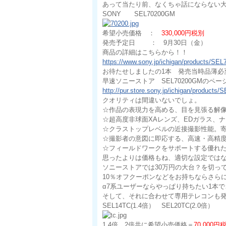
あって当たり前、なくちゃ話にならない
SONY SEL70200GM
希望小売価格 ：
330,000円税別
発売予定日 ： 9月30日（金）
商品の詳細はこちらから！！
https://www.sony.jp/ichigan/products/SE
お待たせしましたの1本 発売当時品薄必
早速ソニーストア SEL70200GMのペー
http://pur.store.sony.jp/ichigan/produ
クオリティは間違いないでしょ。
☆作品の表現力を高める、目を見張る解
☆超高度非球面XAレンズ、EDガラス、
☆クラストップレベルの近接撮影性能。
☆撮影者の意図に即応する、高速・高精度
☆フィールドワークをサポートする優れ
思ったよりは価格もね、適切な設定では
ソニーストアでは30万円の大台？を切っての
10％オフクーポンなどをお持ちならさら
α7系ユーザーならやっぱり持ちたい1本で
そして、それに合わせて専用テレコンも
SEL14TC(1.4倍） SEL20TC(2.0倍）
1.4倍 2倍共に希望小売価格＝
70,000円