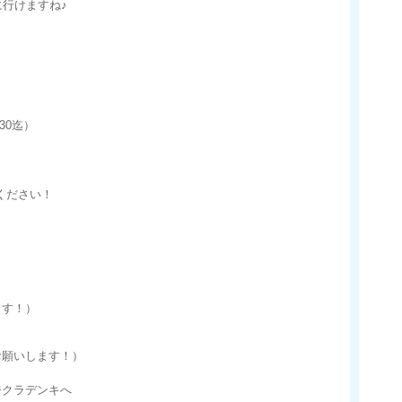
に行けますね♪
30迄）
ください！
ます！）
お願いします！）
ジクラデンキへ