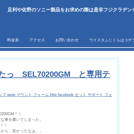
足利や佐野のソニー製品をお求めの際は是非フジクラデンキ
料金表
アクセス
お問い合わせ
ウイスタふじくらはコチ
っ SEL70200GM と専用テ
プ www マウント フォーム http facebook セット サポート フェ
200GM！！
んな事を書いてしまった。
っ！！
てから、長かったなぁ。。