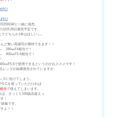
20TC/
14TC/
70200GMと一緒に発売、
いの10月28日発売予定です。
に応じてどちらか1本はほしいぃ。
ん。
とんど無い高描写が期待できます！！
ば→ 280㎜F4相当で！
→ 400㎜F5.6相当で！
です。
Cで400㎜F5.6で使用できるというのがおススメです！
単焦点レンズが結構発売されていますが、
ンズに化けてしまう。
S-Cを使っていただければ
.6相当
で使えてしまいます。
れば、ざっくり100諭吉超えっ
です！
のド鉄板です。
ですよ！！