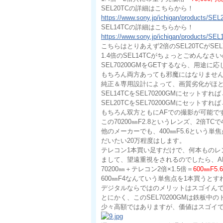
SEL20TCの詳細はこちらから！
https://www.sony.jp/ichigan/products/SEL
SEL14TCの詳細はこちらから！
https://www.sony.jp/ichigan/products/SEL
こちらはとりあえず2倍のSEL20TCがSEL
1.4倍のSEL14TCがちょっとごめんなさ
SEL70200GMをGETするなら、用途
もちろん両方あっても邪魔にはなりませ
純正＆専用設計によって、画質劣化がほ
SEL14TCをSEL70200GMにセットすれ
SEL20TCをSEL70200GMにセットすれば
もちろん双方ともにAFでの撮影が可能
この70200㎜F2.8というレンズ、2倍T
他のメーカーでも、400㎜F5.6という
だいたい20万程度はします。
テレコン1本買い足すだけで、何本ものレ
まして、望遠重視をされるのでしたら、AP
70200㎜＋テレコン2倍×1.5倍＝
600㎜F5
600㎜F4なんていう単焦点を1本買うとす
デジタルならではのメリットはスゴイん
とにかく、このSEL70200GMは鉄板中
少々高額ではありますが、価値はスゴイ