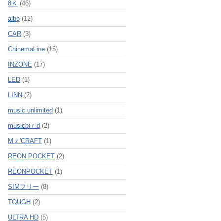
8Ｋ
(46)
aibo
(12)
CAR
(3)
ChinemaLine
(15)
INZONE
(17)
LED
(1)
LINN
(2)
music unlimited
(1)
musicbiｒd
(2)
Mｚ'CRAFT
(1)
REON POCKET
(2)
REONPOCKET
(1)
SIMフリー
(8)
TOUGH
(2)
ULTRA HD
(5)