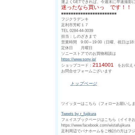
運よくGETできれば、今週末に早速撮影
迷ったなら買いっ です！！
■■■■■■■■■■■■■■■■■■■■■■■
フジクラデンキ
足利市芳町１７
TEL 0284-44-3039
担当：しのざきまで
営業時間 9:00～19:00（日曜、祝日は18:
定休日 月曜日
ソニーストアでのお買物相談は
https://www.sony.jp/
2114001
ショップコード：
をお伝え
お問合せフォームございます
トップページ
ツイッターはこちら（フォローお願いし
Tweets by r_fujikura
フェイスブックページはこちら（イイネ
https://www.facebook.com/wistafujikura
足利周辺でパナホームをご検討の方はフ