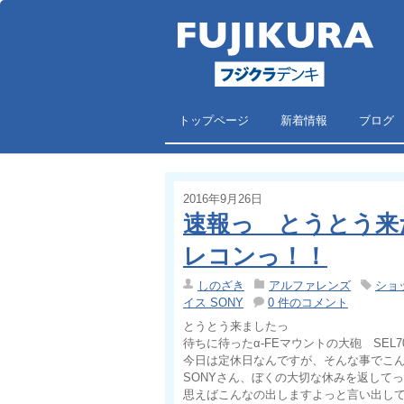
トップページ
新着情報
ブログ
2016年9月26日
速報っ とうとう来た
レコンっ！！
しのざき
アルファレンズ
ショッ
イス SONY
0 件のコメント
とうとう来ましたっ
待ちに待ったα-FEマウントの大砲 SEL70
今日は定休日なんですが、そんな事でこ
SONYさん、ぼくの大切な休みを返して
思えばこんなの出しますよっと言い出し