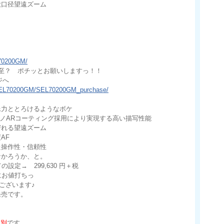
大口径望遠ズーム
L70200GM/
至？ ポチッとお願いしますっ！！
ジへ
cts/SEL70200GM/SEL70200GM_purchase/
像力ととろけるようなボケ
ナノARコーティング採用により実現する高い描写性能
寄れる望遠ズーム
AF
た操作性・信頼性
なかろうか、と。
設定→ 299,630 円＋税
にお値打ちっ
ございます♪
発売です。
税別
です。