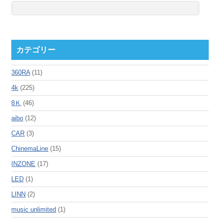
カテゴリー
360RA
(11)
4k
(225)
8Ｋ
(46)
aibo
(12)
CAR
(3)
ChinemaLine
(15)
INZONE
(17)
LED
(1)
LINN
(2)
music unlimited
(1)