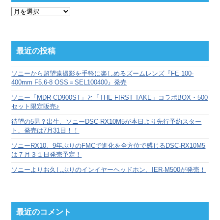
月
別
ア
ー
カ
最近の投稿
イ
ブ
ソニーから超望遠撮影を手軽に楽しめるズームレンズ『FE 100-
400mm F5.6-8 OSS＝SEL100400』発売
ソニー「MDR-CD900ST」と「THE FIRST TAKE」コラボBOX・500
セット限定販売♪
待望の5男？出生、ソニーDSC-RX10M5が本日より先行予約スター
ト、発売は7月31日！！
ソニーRX10、9年ぶりのFMCで進化を全方位で感じるDSC-RX10M5
は７月３１日発売予定！
ソニーよりお久しぶりのインイヤーヘッドホン、IER-M500が発売！
最近のコメント