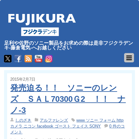
足利や佐野のソニー製品をお求めの際は是非フジクラデン
キ-藤倉電気-へお越しください
2015年2月7日
発売迫る！！ ソニーのレン
ズ ＳＡＬ70300Ｇ2 ！！ ナ
ノ-3
しのざき
アルファレンズ
www ソニー フォーム http
カメラ ニコン facebook ゴースト フェイス SONY
0 件のコ
メント