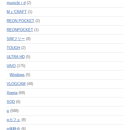
musicbiｒd
(2)
Mｚ'CRAFT
(1)
REON POCKET
(2)
REONPOCKET
(1)
SIMフリー
(8)
TOUGH
(2)
ULTRA HD
(5)
VAIO
(175)
Windows
(5)
VLOGCAM
(49)
Xperia
(68)
XQD
(6)
α
(588)
αカフェ
(8)
α体験会
(6)