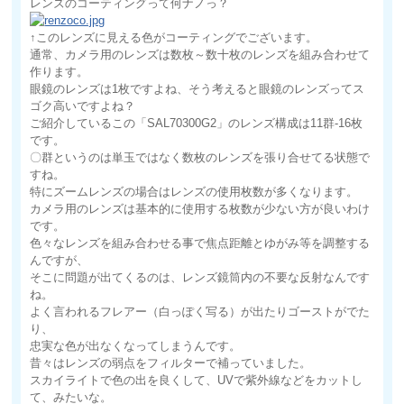
レンズのコーティングって何ナノっ？
↑このレンズに見える色がコーティングでございます。
通常、カメラ用のレンズは数枚～数十枚のレンズを組み合わせて
作ります。
眼鏡のレンズは1枚ですよね、そう考えると眼鏡のレンズってス
ゴク高いですよね？
ご紹介しているこの「SAL70300G2」のレンズ構成は11群-16枚
です。
〇群というのは単玉ではなく数枚のレンズを張り合せてる状態で
すね。
特にズームレンズの場合はレンズの使用枚数が多くなります。
カメラ用のレンズは基本的に使用する枚数が少ない方が良いわけ
です。
色々なレンズを組み合わせる事で焦点距離とゆがみ等を調整する
んですが、
そこに問題が出てくるのは、レンズ鏡筒内の不要な反射なんです
ね。
よく言われるフレアー（白っぽく写る）が出たりゴーストがでた
り、
忠実な色が出なくなってしまうんです。
昔々はレンズの弱点をフィルターで補っていました。
スカイライトで色の出を良くして、UVで紫外線などをカットし
て、みたいな。