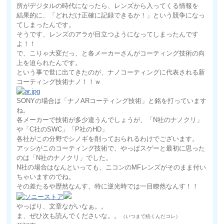
所がデジタルの時代になったら、レンズから入ってくる情報を
結果的に、「どれだけ正確に記録できるか！」という競争になっ
てしまったんです。
そうです、レンズのアラが目立つようになってしまったんです
よ！！
で、こりゃ大変だっ、と各メーカーさんがコーティング技術の向
上を迫られたんです。
という事で世に出てきたのが、ナノコーティングに代表される新
コーティング技術ナノ！！ｗ
SONYの場合は「ナノARコーティング技術」と銘を打っています
ね。
各メーカーで技術が多少違うんでしょうが、「N社のナノクリ」
や「C社のSWC」「P社のHD」
各社がこの分野でシノギを削っておられるわけでございます。
アッシがこのコーティング技術で、やっぱスゲーと最初に思った
のは「N社のナノクリ」でした。
N社の場合はなんといっても、ニコンのMFレンズがそのまま付い
ちゃいますのでね。
その差たるや歴然なんす、特に逆光時では一目瞭然なんす！！
やっぱり、文章ながいなぁ。。
ま、ぜひ次も読んでくださいな。。
（いつまで続くんだコレ）