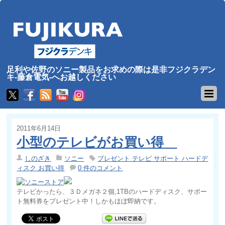
足利や佐野のソニー製品をお求めの際は是非フジクラデン
キ-藤倉電気-へお越しください
2011年6月14日
小型のテレビがお買い得
しのざき
ソニー
プレゼント テレビ サポート ハードデ
ィスク お買い得
0 件のコメント
テレビかったら、３Ｄメガネ２個,1TBのハードディスク、サポー
ト無料券をプレゼント中！しかもほぼ即納です。