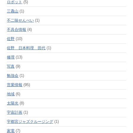
ロボット
(5)
三毳山
(1)
不二味せんべい
(1)
不具合情報
(4)
佐野
(10)
佐野 日本料理 田代
(1)
修理
(13)
写真
(9)
勉強会
(1)
営業情報
(95)
地域
(6)
太陽光
(8)
宇宙計画
(1)
宇都宮ジャズクルージング
(1)
家電
(7)