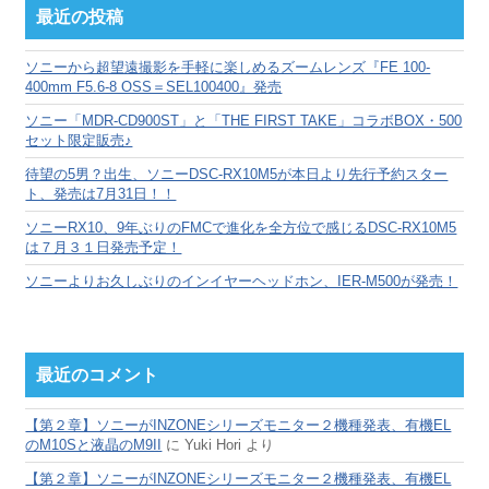
カ
最近の投稿
イ
ブ
ソニーから超望遠撮影を手軽に楽しめるズームレンズ『FE 100-
400mm F5.6-8 OSS＝SEL100400』発売
ソニー「MDR-CD900ST」と「THE FIRST TAKE」コラボBOX・500
セット限定販売♪
待望の5男？出生、ソニーDSC-RX10M5が本日より先行予約スター
ト、発売は7月31日！！
ソニーRX10、9年ぶりのFMCで進化を全方位で感じるDSC-RX10M5
は７月３１日発売予定！
ソニーよりお久しぶりのインイヤーヘッドホン、IER-M500が発売！
最近のコメント
【第２章】ソニーがINZONEシリーズモニター２機種発表、有機EL
のM10Sと液晶のM9II
に
Yuki Hori
より
【第２章】ソニーがINZONEシリーズモニター２機種発表、有機EL