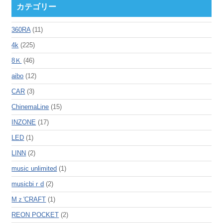
カテゴリー
360RA
(11)
4k
(225)
8Ｋ
(46)
aibo
(12)
CAR
(3)
ChinemaLine
(15)
INZONE
(17)
LED
(1)
LINN
(2)
music unlimited
(1)
musicbiｒd
(2)
Mｚ'CRAFT
(1)
REON POCKET
(2)