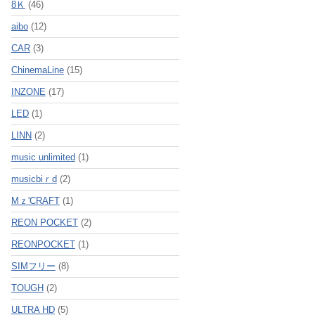
8Ｋ
(46)
aibo
(12)
CAR
(3)
ChinemaLine
(15)
INZONE
(17)
LED
(1)
LINN
(2)
music unlimited
(1)
musicbiｒd
(2)
Mｚ'CRAFT
(1)
REON POCKET
(2)
REONPOCKET
(1)
SIMフリー
(8)
TOUGH
(2)
ULTRA HD
(5)