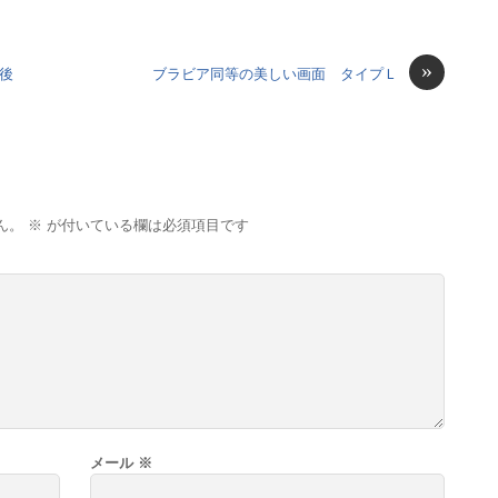
»
後
ブラビア同等の美しい画面 タイプＬ
ん。
※
が付いている欄は必須項目です
メール
※