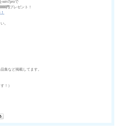
n7proで
,000円
プレゼント！
得！
さい。
作品集など掲載してます。
ます！）