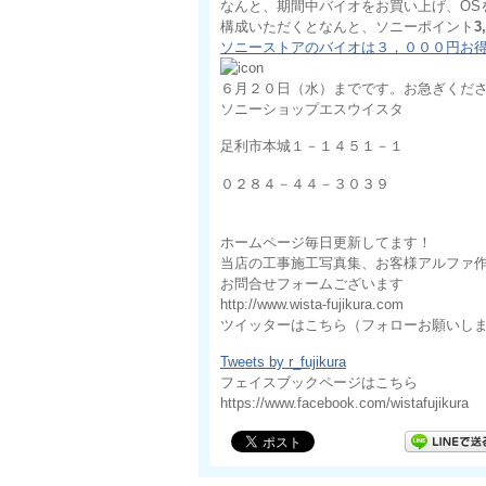
なんと、期間中バイオをお買い上げ、OSをwi
構成いただくとなんと、ソニーポイント
3
ソニーストアのバイオは３，０００円お
６月２０日（水）までです。お急ぎくだ
ソニーショップエスウイスタ
足利市本城１－１４５１－１
０２８４－４４－３０３９
ホームページ毎日更新してます！
当店の工事施工写真集、お客様アルファ
お問合せフォームございます
http://www.wista-fujikura.com
ツイッターはこちら（フォローお願いし
Tweets by r_fujikura
フェイスブックページはこちら
https://www.facebook.com/wistafujikura