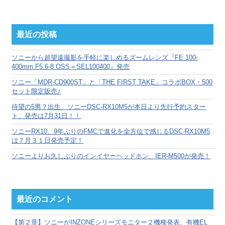
別
ア
ー
カ
最近の投稿
イ
ブ
ソニーから超望遠撮影を手軽に楽しめるズームレンズ『FE 100-
400mm F5.6-8 OSS＝SEL100400』発売
ソニー「MDR-CD900ST」と「THE FIRST TAKE」コラボBOX・500
セット限定販売♪
待望の5男？出生、ソニーDSC-RX10M5が本日より先行予約スター
ト、発売は7月31日！！
ソニーRX10、9年ぶりのFMCで進化を全方位で感じるDSC-RX10M5
は７月３１日発売予定！
ソニーよりお久しぶりのインイヤーヘッドホン、IER-M500が発売！
最近のコメント
【第２章】ソニーがINZONEシリーズモニター２機種発表、有機EL