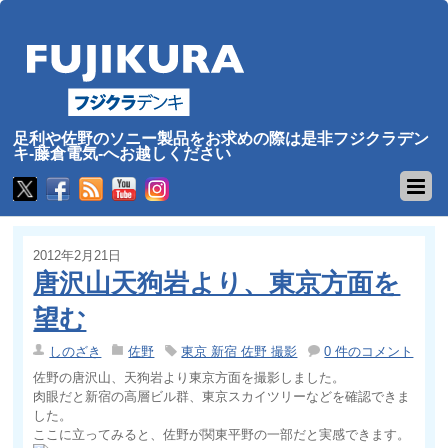
足利や佐野のソニー製品をお求めの際は是非フジクラデン
キ-藤倉電気-へお越しください
2012年2月21日
唐沢山天狗岩より、東京方面を
望む
しのざき
佐野
東京 新宿 佐野 撮影
0 件のコメント
佐野の唐沢山、天狗岩より東京方面を撮影しました。
肉眼だと新宿の高層ビル群、東京スカイツリーなどを確認できま
した。
ここに立ってみると、佐野が関東平野の一部だと実感できます。