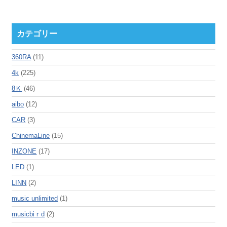
カテゴリー
360RA
(11)
4k
(225)
8Ｋ
(46)
aibo
(12)
CAR
(3)
ChinemaLine
(15)
INZONE
(17)
LED
(1)
LINN
(2)
music unlimited
(1)
musicbiｒd
(2)