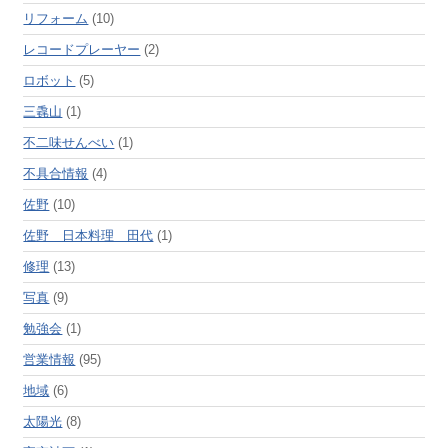
リフォーム
(10)
レコードプレーヤー
(2)
ロボット
(5)
三毳山
(1)
不二味せんべい
(1)
不具合情報
(4)
佐野
(10)
佐野 日本料理 田代
(1)
修理
(13)
写真
(9)
勉強会
(1)
営業情報
(95)
地域
(6)
太陽光
(8)