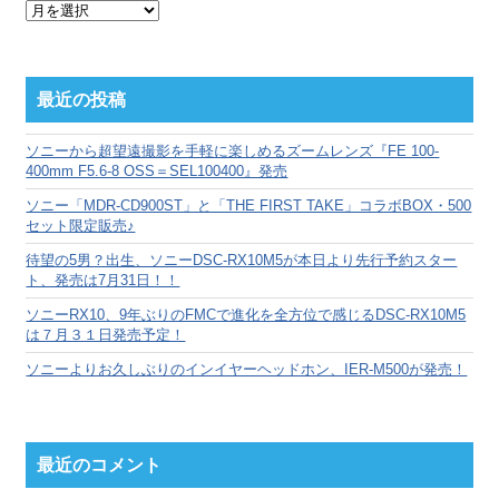
月
別
ア
ー
カ
最近の投稿
イ
ブ
ソニーから超望遠撮影を手軽に楽しめるズームレンズ『FE 100-
400mm F5.6-8 OSS＝SEL100400』発売
ソニー「MDR-CD900ST」と「THE FIRST TAKE」コラボBOX・500
セット限定販売♪
待望の5男？出生、ソニーDSC-RX10M5が本日より先行予約スター
ト、発売は7月31日！！
ソニーRX10、9年ぶりのFMCで進化を全方位で感じるDSC-RX10M5
は７月３１日発売予定！
ソニーよりお久しぶりのインイヤーヘッドホン、IER-M500が発売！
最近のコメント