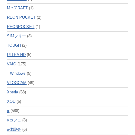
Mｚ'CRAFT
(1)
REON POCKET
(2)
REONPOCKET
(1)
SIMフリー
(8)
TOUGH
(2)
ULTRA HD
(5)
VAIO
(175)
Windows
(5)
VLOGCAM
(49)
Xperia
(68)
XQD
(6)
α
(588)
αカフェ
(8)
α体験会
(6)