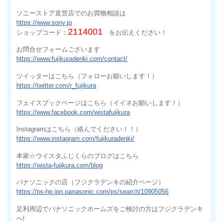
ソニーストア直営店でのお買物相談は
https://www.sony.jp
2114001
ショップコード：
をお伝えください！
お問合せフォームございます
https://www.fujikuradenki.com/contact/
ツイッターはこちら（フォローお願いします！）
https://twitter.com/r_fujikura
フェイスブックページはこちら（イイネお願いします！）
https://www.facebook.com/wistafujikura
Instagramはこちら（絡んでください！！）
https://www.instagram.com/fujikuradenki/
本家☆ウイスタふじくらのブログはこちら
https://wista-fujikura.com/blog
パナソニックの店（フジクラデンキの紹介ページ）
https://ps-hp.jpn.panasonic.com/ps/search/10905056
足利周辺でパナソニックホームズをご検討の方はフジクラデンキ
へ!