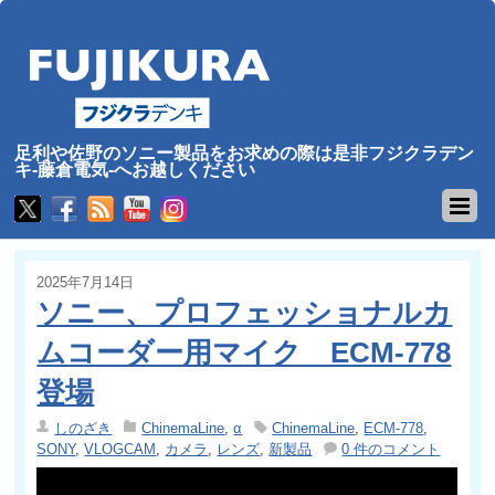
足利や佐野のソニー製品をお求めの際は是非フジクラデン
キ-藤倉電気-へお越しください
2025年7月14日
ソニー、プロフェッショナルカ
ムコーダー用マイク ECM-778
登場
しのざき
ChinemaLine
,
α
ChinemaLine
,
ECM-778
,
SONY
,
VLOGCAM
,
カメラ
,
レンズ
,
新製品
0 件のコメント