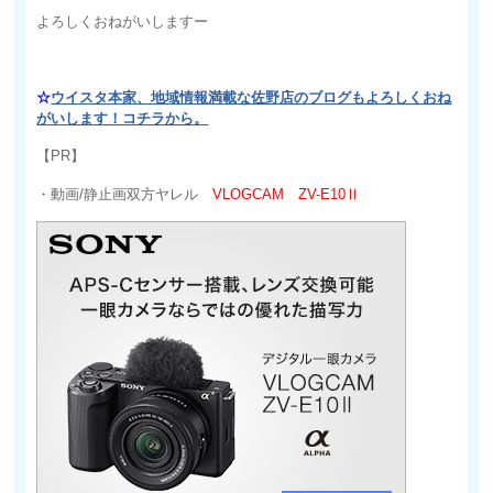
よろしくおねがいしますー
☆
ウイスタ本家、地域情報満載な佐野店のブログもよろしくおね
がいします！コチラから。
【PR】
・動画/静止画双方ヤレル
VLOGCAM ZV-E10Ⅱ