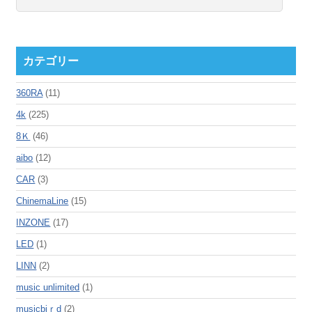
カテゴリー
360RA
(11)
4k
(225)
8Ｋ
(46)
aibo
(12)
CAR
(3)
ChinemaLine
(15)
INZONE
(17)
LED
(1)
LINN
(2)
music unlimited
(1)
musicbiｒd
(2)