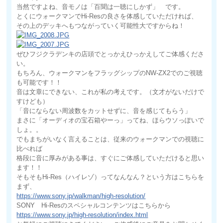
当然ですよね、音モノは「百聞は一聴にしかず」 です。
とくにウォークマンでHi-Resの良さを体感していただければ、
その上のデッキへもつながっていく可能性大ですからね！
ぜひフジクラデンキの店頭でとっかえひっかえしてご体感くださ
い。
もちろん、ウォークマンをフラッグシップのNW-ZX2でのご視聴
も可能です！！
音は文章にできない、これが私の考えです。（文才がないだけで
すけども）
「音にならない周波数をカットせずに、音を感じてもらう」
まさに「オーディオの宝石箱やーっ」ってね、ほらウソっぽいで
しょ。。
でもまちがいなく言えることは、従来のウォークマンでの視聴に
比べれば
格段に音に厚みがある事は、すぐにご体感していただけると思い
ます！！
そもそもHi-Res（ハイレゾ）ってなんなん？という方はこちらを
まず、
https://www.sony.jp/walkman/high-resolution/
SONY Hi-Resのスペシャルコンテンツはこちらから
https://www.sony.jp/high-resolution/index.html