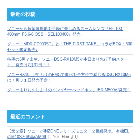
ア
ー
カ
最近の投稿
イ
ブ
ソニーから超望遠撮影を手軽に楽しめるズームレンズ『FE 100-
400mm F5.6-8 OSS＝SEL100400』発売
ソニー「MDR-CD900ST」と「THE FIRST TAKE」コラボBOX・500
セット限定販売♪
待望の5男？出生、ソニーDSC-RX10M5が本日より先行予約スター
ト、発売は7月31日！！
ソニーRX10、9年ぶりのFMCで進化を全方位で感じるDSC-RX10M5
は７月３１日発売予定！
ソニーよりお久しぶりのインイヤーヘッドホン、IER-M500が発売！
最近のコメント
【第２章】ソニーがINZONEシリーズモニター２機種発表、有機EL
のM10Sと液晶のM9II
に
Yuki Hori
より