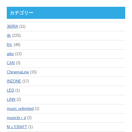
カテゴリー
360RA
(11)
4k
(225)
8Ｋ
(46)
aibo
(12)
CAR
(3)
ChinemaLine
(15)
INZONE
(17)
LED
(1)
LINN
(2)
music unlimited
(1)
musicbiｒd
(2)
Mｚ'CRAFT
(1)