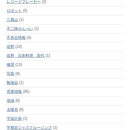
レコードプレーヤー
(2)
ロボット
(5)
三毳山
(1)
不二味せんべい
(1)
不具合情報
(4)
佐野
(10)
佐野 日本料理 田代
(1)
修理
(13)
写真
(9)
勉強会
(1)
営業情報
(95)
地域
(6)
太陽光
(8)
宇宙計画
(1)
宇都宮ジャズクルージング
(1)