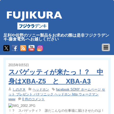
足利や佐野のソニー製品をお求めの際は是非フジクラデン
キ-藤倉電気-へお越しください
2015年9月5日
スパゲッティが来たっ！？ 中
身はXBA-Z5 と XBA-A3
しのざき
ヘッドホン
facebook SONY ホームページ セ
ット プレゼント パナソニック ヘッドホン http ウォークマン
www
0 件のコメント
！？ スパゲッティ？ 誰だこんなの仕事場に届けさせたのは！