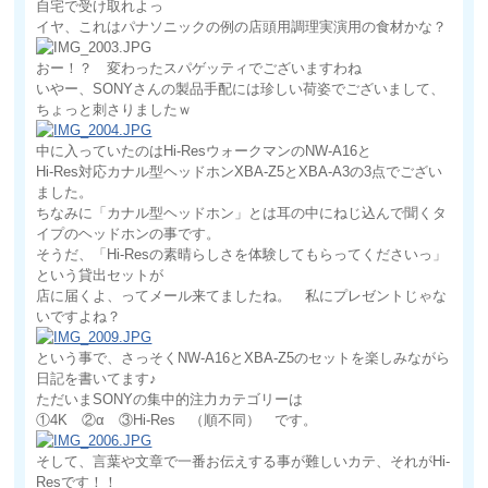
自宅で受け取れよっ
イヤ、これはパナソニックの例の店頭用調理実演用の食材かな？
おー！？ 変わったスパゲッティでございますわね
いやー、SONYさんの製品手配には珍しい荷姿でございまして、
ちょっと刺さりましたｗ
中に入っていたのはHi-ResウォークマンのNW-A16と
Hi-Res対応カナル型ヘッドホンXBA-Z5とXBA-A3の3点でござい
ました。
ちなみに「カナル型ヘッドホン」とは耳の中にねじ込んで聞くタ
イプのヘッドホンの事です。
そうだ、「Hi-Resの素晴らしさを体験してもらってくださいっ」
という貸出セットが
店に届くよ、ってメール来てましたね。 私にプレゼントじゃな
いですよね？
という事で、さっそくNW-A16とXBA-Z5のセットを楽しみながら
日記を書いてます♪
ただいまSONYの集中的注力カテゴリーは
①4K ②α ③Hi-Res （順不同） です。
そして、言葉や文章で一番お伝えする事が難しいカテ、それがHi-
Resです！！