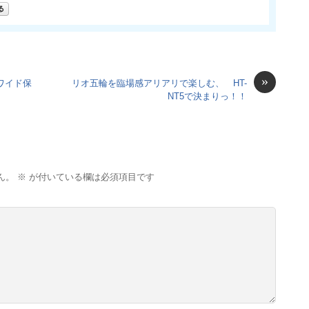
»
ワイド保
リオ五輪を臨場感アリアリで楽しむ、 HT-
NT5で決まりっ！！
ん。
※
が付いている欄は必須項目です