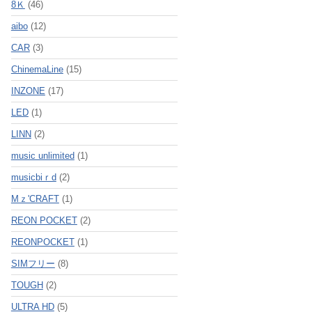
8Ｋ
(46)
aibo
(12)
CAR
(3)
ChinemaLine
(15)
INZONE
(17)
LED
(1)
LINN
(2)
music unlimited
(1)
musicbiｒd
(2)
Mｚ'CRAFT
(1)
REON POCKET
(2)
REONPOCKET
(1)
SIMフリー
(8)
TOUGH
(2)
ULTRA HD
(5)