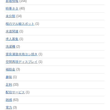
新着情報
(154)
時事ネタ
(40)
未分類
(14)
桜のマル秘スポット
(1)
水道関連
(1)
求人募集
(1)
洗濯機
(2)
渡良瀬遊水地ヨシ焼き
(1)
空間再現ディスプレイ
(1)
補助金
(3)
趣味
(1)
足利
(33)
配信サービス
(1)
雑感
(63)
電力
(3)