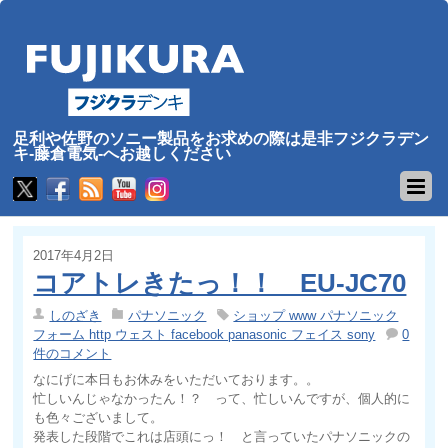
足利や佐野のソニー製品をお求めの際は是非フジクラデン
キ-藤倉電気-へお越しください
2017年4月2日
コアトレきたっ！！ EU-JC70
しのざき
パナソニック
ショップ www パナソニック
フォーム http ウェスト facebook panasonic フェイス sony
0
件のコメント
なにげに本日もお休みをいただいております。。
忙しいんじゃなかったん！？ って、忙しいんですが、個人的に
も色々ございまして。
発表した段階でこれは店頭にっ！ と言っていたパナソニックの