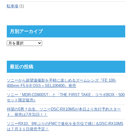
駐車場
(1)
月別アーカイブ
月
別
ア
ー
カ
最近の投稿
イ
ブ
ソニーから超望遠撮影を手軽に楽しめるズームレンズ『FE 100-
400mm F5.6-8 OSS＝SEL100400』発売
ソニー「MDR-CD900ST」と「THE FIRST TAKE」コラボBOX・500
セット限定販売♪
待望の5男？出生、ソニーDSC-RX10M5が本日より先行予約スター
ト、発売は7月31日！！
ソニーRX10、9年ぶりのFMCで進化を全方位で感じるDSC-RX10M5
は７月３１日発売予定！