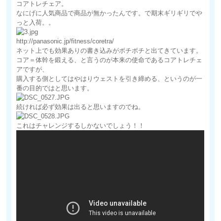
コアトレチェア。
なにげに人気商品で商品が無かったんです。で期末ギリギリでや
っと入荷。。
http://panasonic.jp/fitness/coretra/
ネット上でも効果ありの書き込みがボチボチと出てきています。
コア＝体幹を鍛える、と言うのが本来の使命であるコアトレチェ
アですが、
購入する側としてはやはりウェストを引き締める、というのが一
番の目的ではと思います。
続ければ必ず効果は出ると思いますのでね。
これはチャレンジするしかないでしょう！！