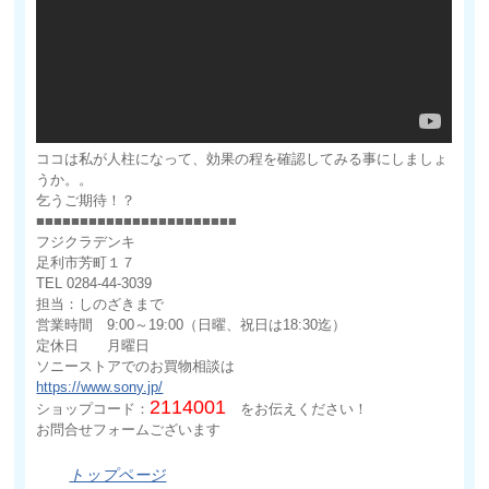
ココは私が人柱になって、効果の程を確認してみる事にしましょ
うか。。
乞うご期待！？
■■■■■■■■■■■■■■■■■■■■■■■
フジクラデンキ
足利市芳町１７
TEL 0284-44-3039
担当：しのざきまで
営業時間 9:00～19:00（日曜、祝日は18:30迄）
定休日 月曜日
ソニーストアでのお買物相談は
https://www.sony.jp/
2114001
ショップコード：
をお伝えください！
お問合せフォームございます
トップページ