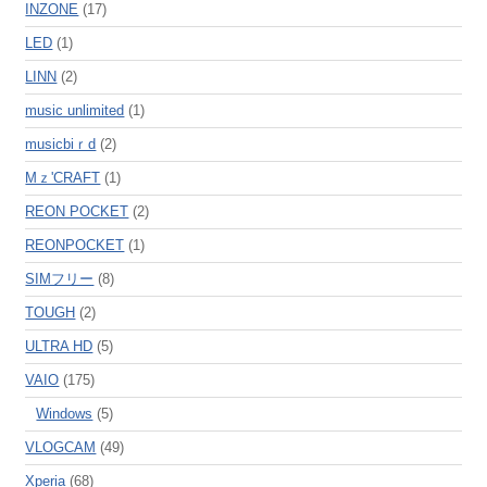
INZONE
(17)
LED
(1)
LINN
(2)
music unlimited
(1)
musicbiｒd
(2)
Mｚ'CRAFT
(1)
REON POCKET
(2)
REONPOCKET
(1)
SIMフリー
(8)
TOUGH
(2)
ULTRA HD
(5)
VAIO
(175)
Windows
(5)
VLOGCAM
(49)
Xperia
(68)