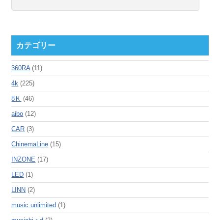
カテゴリー
360RA
(11)
4k
(225)
8Ｋ
(46)
aibo
(12)
CAR
(3)
ChinemaLine
(15)
INZONE
(17)
LED
(1)
LINN
(2)
music unlimited
(1)