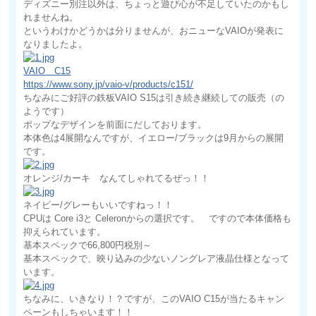
ディズニー別注以外は、ちょっと遊び心が不足していたのかもし
れませんね。
というわけかどうかは分りませんが、おニューなVAIOが発表に
なりましたよ。
VAIO C15
https://www.sony.jp/vaio-v/products/c151/
ちなみにご好評の鉄板VAIO S15は引き続き継続しての販売（の
ようです）
ポップなデザインを前面にだしております。
本体色は4展開なんですが、イエロー/ブラックは9月からの展開
です。
オレンジ/カーキ なんてしゃれてるぜっ！！
ネイビー/グレーもいいですねっ！！
CPUは Core i3と Celeronからの選択です。 ですので本体価格も
抑えられています。
基本スペックで66,800円税別～
基本スペックで、映り込みの少ないノングレア液晶仕様となって
います。
ちなみに、いきなり！？ですが、このVAIO C15が当たるキャン
ペーンもしちゃいます！！