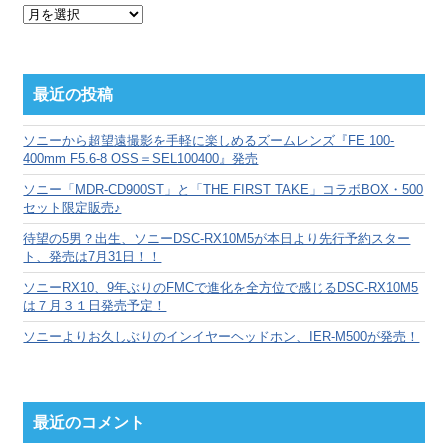
月
別
ア
ー
カ
最近の投稿
イ
ブ
ソニーから超望遠撮影を手軽に楽しめるズームレンズ『FE 100-
400mm F5.6-8 OSS＝SEL100400』発売
ソニー「MDR-CD900ST」と「THE FIRST TAKE」コラボBOX・500
セット限定販売♪
待望の5男？出生、ソニーDSC-RX10M5が本日より先行予約スター
ト、発売は7月31日！！
ソニーRX10、9年ぶりのFMCで進化を全方位で感じるDSC-RX10M5
は７月３１日発売予定！
ソニーよりお久しぶりのインイヤーヘッドホン、IER-M500が発売！
最近のコメント