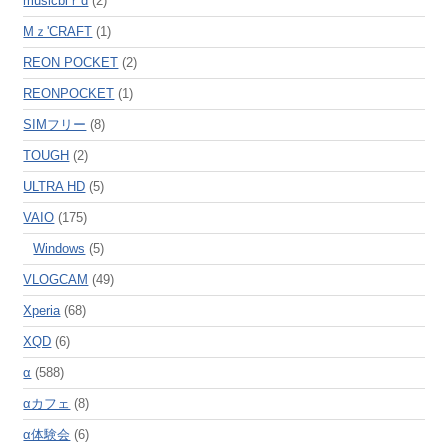
musicbiｒd
(2)
Mｚ'CRAFT
(1)
REON POCKET
(2)
REONPOCKET
(1)
SIMフリー
(8)
TOUGH
(2)
ULTRA HD
(5)
VAIO
(175)
Windows
(5)
VLOGCAM
(49)
Xperia
(68)
XQD
(6)
α
(588)
αカフェ
(8)
α体験会
(6)