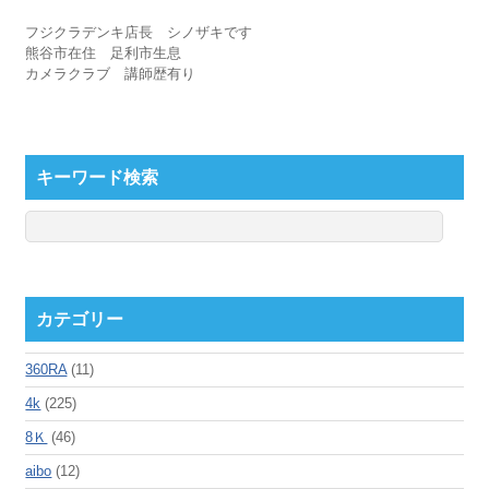
フジクラデンキ店長 シノザキです
熊谷市在住 足利市生息
カメラクラブ 講師歴有り
キーワード検索
カテゴリー
360RA
(11)
4k
(225)
8Ｋ
(46)
aibo
(12)