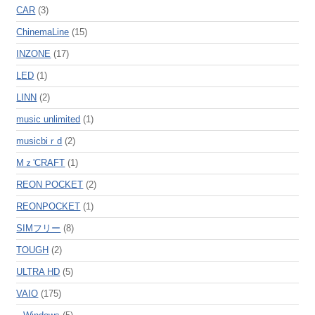
CAR
(3)
ChinemaLine
(15)
INZONE
(17)
LED
(1)
LINN
(2)
music unlimited
(1)
musicbiｒd
(2)
Mｚ'CRAFT
(1)
REON POCKET
(2)
REONPOCKET
(1)
SIMフリー
(8)
TOUGH
(2)
ULTRA HD
(5)
VAIO
(175)