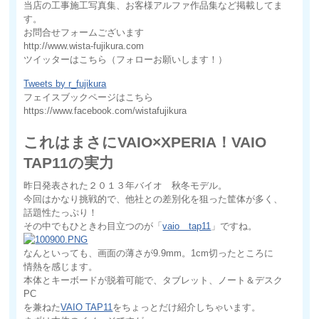
当店の工事施工写真集、お客様アルファ作品集など掲載してま
す。
お問合せフォームございます
http://www.wista-fujikura.com
ツイッターはこちら（フォローお願いします！）
Tweets by r_fujikura
フェイスブックページはこちら
https://www.facebook.com/wistafujikura
これはまさにVAIO×XPERIA！VAIO
TAP11の実力
昨日発表された２０１３年バイオ 秋冬モデル。
今回はかなり挑戦的で、他社との差別化を狙った筐体が多く、
話題性たっぷり！
その中でもひときわ目立つのが「
vaio tap11
」ですね。
なんといっても、画面の薄さが9.9mm。1cm切ったところに
情熱を感じます。
本体とキーボードが脱着可能で、タブレット、ノート＆デスク
PC
を兼ねた
VAIO TAP11
をちょっとだけ紹介しちゃいます。