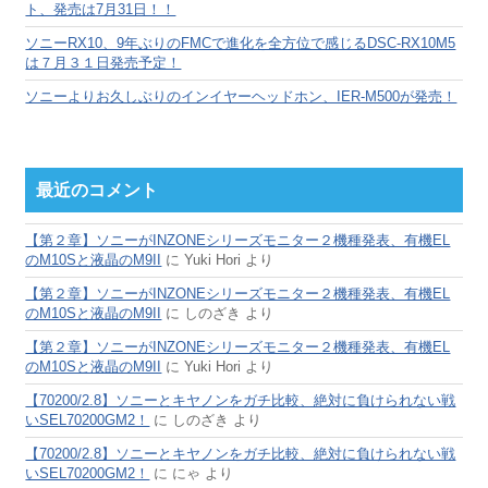
ト、発売は7月31日！！
ソニーRX10、9年ぶりのFMCで進化を全方位で感じるDSC-RX10M5
は７月３１日発売予定！
ソニーよりお久しぶりのインイヤーヘッドホン、IER-M500が発売！
最近のコメント
【第２章】ソニーがINZONEシリーズモニター２機種発表、有機EL
のM10Sと液晶のM9II
に
Yuki Hori
より
【第２章】ソニーがINZONEシリーズモニター２機種発表、有機EL
のM10Sと液晶のM9II
に
しのざき
より
【第２章】ソニーがINZONEシリーズモニター２機種発表、有機EL
のM10Sと液晶のM9II
に
Yuki Hori
より
【70200/2.8】ソニーとキヤノンをガチ比較、絶対に負けられない戦
いSEL70200GM2！
に
しのざき
より
【70200/2.8】ソニーとキヤノンをガチ比較、絶対に負けられない戦
いSEL70200GM2！
に
にゃ
より