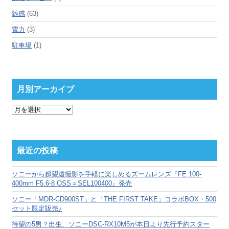
雑感
(63)
電力
(3)
駐車場
(1)
月別アーカイブ
月
別
ア
ー
カ
最近の投稿
イ
ブ
ソニーから超望遠撮影を手軽に楽しめるズームレンズ『FE 100-
400mm F5.6-8 OSS＝SEL100400』発売
ソニー「MDR-CD900ST」と「THE FIRST TAKE」コラボBOX・500
セット限定販売♪
待望の5男？出生、ソニーDSC-RX10M5が本日より先行予約スター