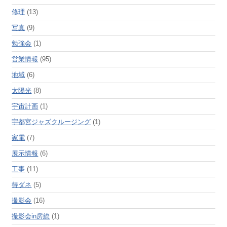
修理
(13)
写真
(9)
勉強会
(1)
営業情報
(95)
地域
(6)
太陽光
(8)
宇宙計画
(1)
宇都宮ジャズクルージング
(1)
家電
(7)
展示情報
(6)
工事
(11)
得ダネ
(5)
撮影会
(16)
撮影会in房総
(1)