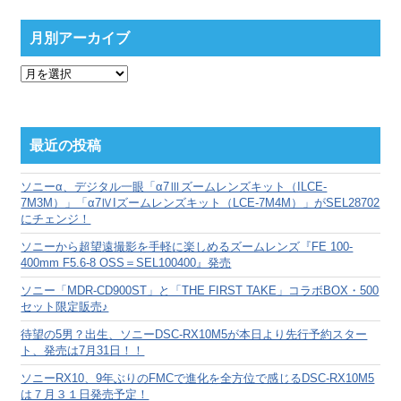
月別アーカイブ
月
別
ア
ー
カ
最近の投稿
イ
ブ
ソニーα、デジタル一眼「α7Ⅲズームレンズキット（ILCE-
7M3M）」「α7ⅣIズームレンズキット（LCE-7M4M）」がSEL28702
にチェンジ！
ソニーから超望遠撮影を手軽に楽しめるズームレンズ『FE 100-
400mm F5.6-8 OSS＝SEL100400』発売
ソニー「MDR-CD900ST」と「THE FIRST TAKE」コラボBOX・500
セット限定販売♪
待望の5男？出生、ソニーDSC-RX10M5が本日より先行予約スター
ト、発売は7月31日！！
ソニーRX10、9年ぶりのFMCで進化を全方位で感じるDSC-RX10M5
は７月３１日発売予定！