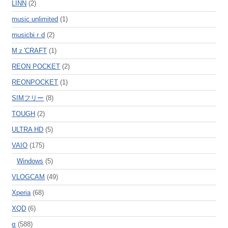
LINN
(2)
music unlimited
(1)
musicbiｒd
(2)
Mｚ'CRAFT
(1)
REON POCKET
(2)
REONPOCKET
(1)
SIMフリー
(8)
TOUGH
(2)
ULTRA HD
(5)
VAIO
(175)
Windows
(5)
VLOGCAM
(49)
Xperia
(68)
XQD
(6)
α
(588)