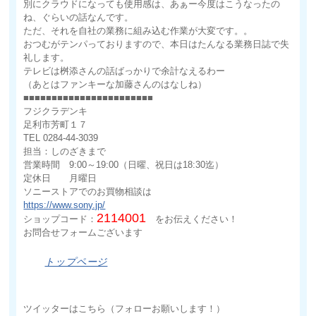
別にクラウドになっても使用感は、あぁー今度はこうなったの
ね、ぐらいの話なんです。
ただ、それを自社の業務に組み込む作業が大変です。。
おつむがテンパっておりますので、本日はたんなる業務日誌で失
礼します。
テレビは桝添さんの話ばっかりで余計なえるわー
（あとはファンキーな加藤さんのはなしね）
■■■■■■■■■■■■■■■■■■■■■■■
フジクラデンキ
足利市芳町１７
TEL 0284-44-3039
担当：しのざきまで
営業時間 9:00～19:00（日曜、祝日は18:30迄）
定休日 月曜日
ソニーストアでのお買物相談は
https://www.sony.jp/
2114001
ショップコード：
をお伝えください！
お問合せフォームございます
トップページ
ツイッターはこちら（フォローお願いします！）