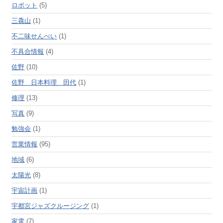
ロボット
(5)
三毳山
(1)
不二味せんべい
(1)
不具合情報
(4)
佐野
(10)
佐野 日本料理 田代
(1)
修理
(13)
写真
(9)
勉強会
(1)
営業情報
(95)
地域
(6)
太陽光
(8)
宇宙計画
(1)
宇都宮ジャズクルージング
(1)
家電
(7)