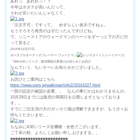
あれっ あれれっ！？
今年はホタテが高いんだって。
それが言いたいんじゃなくて、
「注文不可」ですって。 めずらしい表示ですねぇ。
もうそろそろ発売のはずだったんですけどね。
で、ソニーストアのウォークマンのページをずーっと下の方に行
って見ると、
2016年10月27日
ポータブルオーディオプレーヤー ウォークマン
「NW-A30シリーズ」販売開始日変更のお知らせとお詫び
なんていう、ちいさーいお知らせがございました。
お詫びとご案内はこちら
https://www.sony.jp/walkman/info2/20161027.html
一部の設定の確認が必要。。 なんの事だかはわかりませんが。
10月29日までには販売の再開日を公開しますとなっておりま
す。。
すでにご注文済の方のガッカリ感は理解できますが、もう少々お
待ちくださいませ。。
ちなみにA30シリーズ全機種・全色でございます。
ご了承の程、よろしくお願い申し上げまする。。
■■■■■■■■■■■■■■■■■■■■■■■