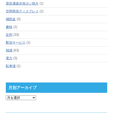
渡良瀬遊水地ヨシ焼き
(1)
空間再現ディスプレイ
(1)
補助金
(3)
趣味
(1)
足利
(33)
配信サービス
(1)
雑感
(63)
電力
(3)
駐車場
(1)
月別アーカイブ
月
別
ア
ー