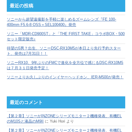
カ
最近の投稿
イ
ブ
ソニーから超望遠撮影を手軽に楽しめるズームレンズ『FE 100-
400mm F5.6-8 OSS＝SEL100400』発売
ソニー「MDR-CD900ST」と「THE FIRST TAKE」コラボBOX・500
セット限定販売♪
待望の5男？出生、ソニーDSC-RX10M5が本日より先行予約スター
ト、発売は7月31日！！
ソニーRX10、9年ぶりのFMCで進化を全方位で感じるDSC-RX10M5
は７月３１日発売予定！
ソニーよりお久しぶりのインイヤーヘッドホン、IER-M500が発売！
最近のコメント
【第２章】ソニーがINZONEシリーズモニター２機種発表、有機EL
のM10Sと液晶のM9II
に
Yuki Hori
より
【第２章】ソニーがINZONEシリーズモニター２機種発表、有機EL