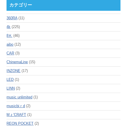
カテゴリー
360RA
(11)
4k
(225)
8Ｋ
(46)
aibo
(12)
CAR
(3)
ChinemaLine
(15)
INZONE
(17)
LED
(1)
LINN
(2)
music unlimited
(1)
musicbiｒd
(2)
Mｚ'CRAFT
(1)
REON POCKET
(2)