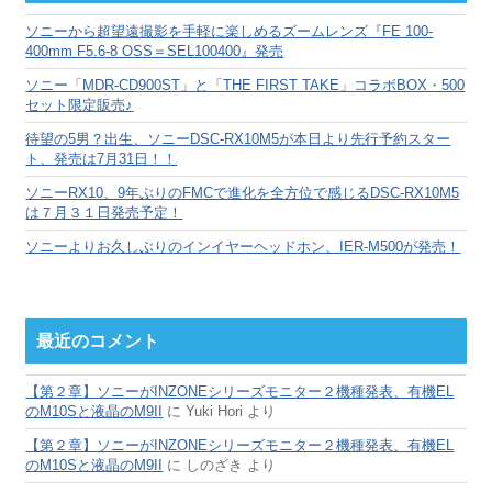
ブ
ソニーから超望遠撮影を手軽に楽しめるズームレンズ『FE 100-
400mm F5.6-8 OSS＝SEL100400』発売
ソニー「MDR-CD900ST」と「THE FIRST TAKE」コラボBOX・500
セット限定販売♪
待望の5男？出生、ソニーDSC-RX10M5が本日より先行予約スター
ト、発売は7月31日！！
ソニーRX10、9年ぶりのFMCで進化を全方位で感じるDSC-RX10M5
は７月３１日発売予定！
ソニーよりお久しぶりのインイヤーヘッドホン、IER-M500が発売！
最近のコメント
【第２章】ソニーがINZONEシリーズモニター２機種発表、有機EL
のM10Sと液晶のM9II
に
Yuki Hori
より
【第２章】ソニーがINZONEシリーズモニター２機種発表、有機EL
のM10Sと液晶のM9II
に
しのざき
より