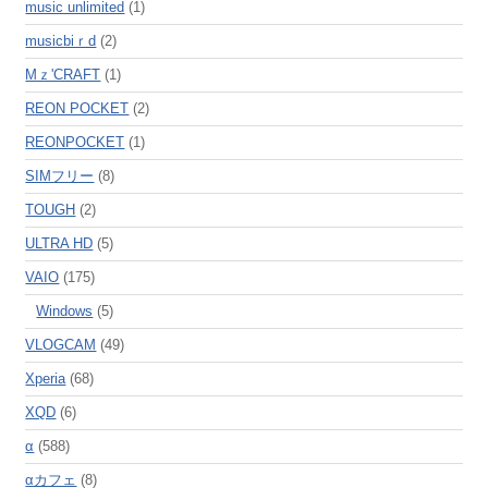
music unlimited
(1)
musicbiｒd
(2)
Mｚ'CRAFT
(1)
REON POCKET
(2)
REONPOCKET
(1)
SIMフリー
(8)
TOUGH
(2)
ULTRA HD
(5)
VAIO
(175)
Windows
(5)
VLOGCAM
(49)
Xperia
(68)
XQD
(6)
α
(588)
αカフェ
(8)