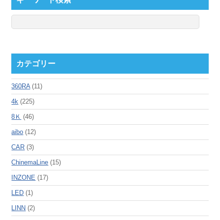
カテゴリー
360RA
(11)
4k
(225)
8Ｋ
(46)
aibo
(12)
CAR
(3)
ChinemaLine
(15)
INZONE
(17)
LED
(1)
LINN
(2)