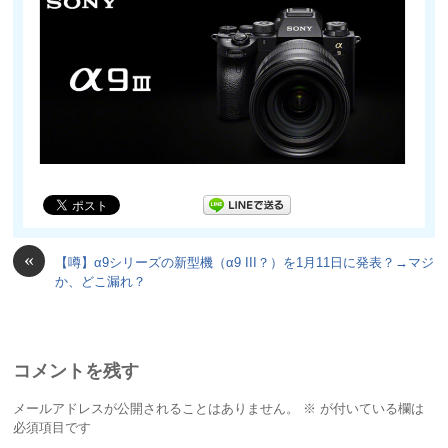
«
【噂】α9シリーズの新型機（α9 III？）を1月11日に発表？→マジ
か、どこ漏れ？
コメントを残す
メールアドレスが公開されることはありません。
※
が付いている欄は
必須項目です