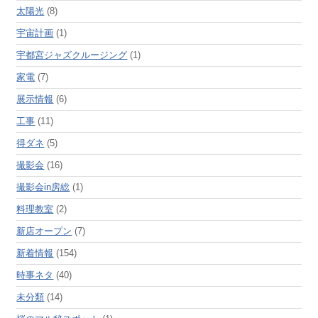
太陽光
(8)
宇宙計画
(1)
宇都宮ジャズクルージング
(1)
家電
(7)
展示情報
(6)
工事
(11)
得ダネ
(5)
撮影会
(16)
撮影会in房総
(1)
料理教室
(2)
新店オープン
(7)
新着情報
(154)
時事ネタ
(40)
未分類
(14)