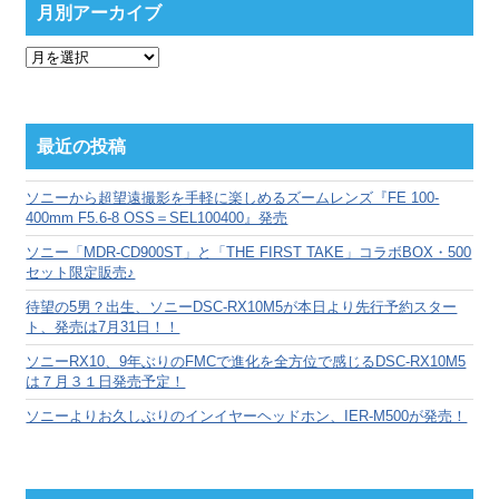
月別アーカイブ
月
別
ア
ー
カ
最近の投稿
イ
ブ
ソニーから超望遠撮影を手軽に楽しめるズームレンズ『FE 100-
400mm F5.6-8 OSS＝SEL100400』発売
ソニー「MDR-CD900ST」と「THE FIRST TAKE」コラボBOX・500
セット限定販売♪
待望の5男？出生、ソニーDSC-RX10M5が本日より先行予約スター
ト、発売は7月31日！！
ソニーRX10、9年ぶりのFMCで進化を全方位で感じるDSC-RX10M5
は７月３１日発売予定！
ソニーよりお久しぶりのインイヤーヘッドホン、IER-M500が発売！