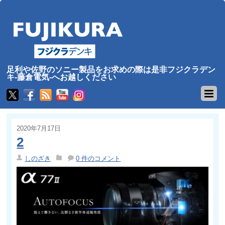
足利や佐野のソニー製品をお求めの際は是非フジクラデン
キ-藤倉電気-へお越しください
2020年7月17日
2
しのざき
0 件のコメント