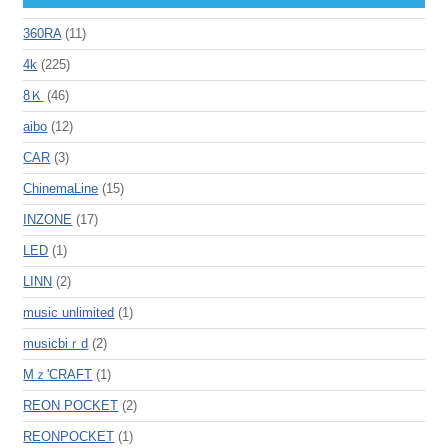
360RA
(11)
4k
(225)
8Ｋ
(46)
aibo
(12)
CAR
(3)
ChinemaLine
(15)
INZONE
(17)
LED
(1)
LINN
(2)
music unlimited
(1)
musicbiｒd
(2)
Mｚ'CRAFT
(1)
REON POCKET
(2)
REONPOCKET
(1)