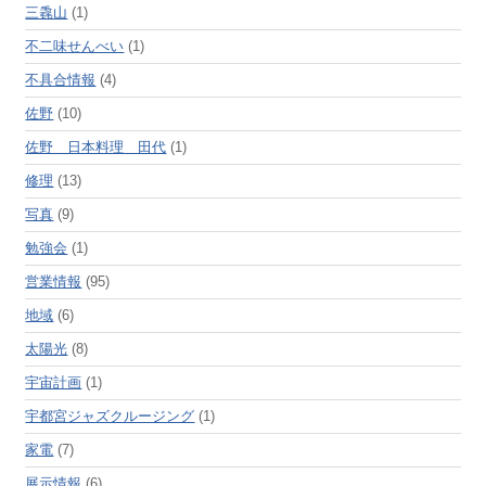
三毳山
(1)
不二味せんべい
(1)
不具合情報
(4)
佐野
(10)
佐野 日本料理 田代
(1)
修理
(13)
写真
(9)
勉強会
(1)
営業情報
(95)
地域
(6)
太陽光
(8)
宇宙計画
(1)
宇都宮ジャズクルージング
(1)
家電
(7)
展示情報
(6)