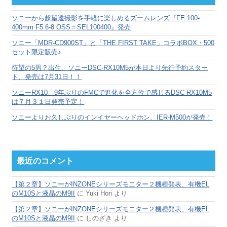
イ
ブ
ソニーから超望遠撮影を手軽に楽しめるズームレンズ『FE 100-
400mm F5.6-8 OSS＝SEL100400』発売
ソニー「MDR-CD900ST」と「THE FIRST TAKE」コラボBOX・500
セット限定販売♪
待望の5男？出生、ソニーDSC-RX10M5が本日より先行予約スター
ト、発売は7月31日！！
ソニーRX10、9年ぶりのFMCで進化を全方位で感じるDSC-RX10M5
は７月３１日発売予定！
ソニーよりお久しぶりのインイヤーヘッドホン、IER-M500が発売！
最近のコメント
【第２章】ソニーがINZONEシリーズモニター２機種発表、有機EL
のM10Sと液晶のM9II
に
Yuki Hori
より
【第２章】ソニーがINZONEシリーズモニター２機種発表、有機EL
のM10Sと液晶のM9II
に
しのざき
より