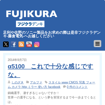
足利や佐野のソニー製品をお求めの際は是非フジクラデン
キ-藤倉電気-へお越しください
2014年9月7日
α5100 これで十分な感じです
な。
しのざき
アルファ
スタイル www CMOS 写真 フォー
ム カメラ http ミラー 使い方 facebook
0 件のコメント
錦織選手、凄すぎるじゃないですか！
世界一の選手になる、という夢を実現するまで今一歩までくると
は。