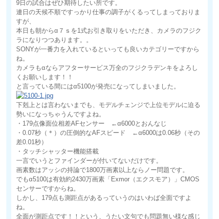
9日の試合はぜひ期待したい所です。
連日の天候不順ですっかり仕事の調子がくるってしまっておりま
すが、
本日も朝からα７ｓを1式お引き取りをいただき、カメラのフジク
ラになりつつあります。。
SONYが一番力を入れているといっても良いカテゴリーですから
ね。
カメラもαならアフターサービス万全のフジクラデンキをよろし
くお願いします！！
と言っている間にはα5100が発売になってしまいました。
下剋上とは言わないまでも、モデルチェンジで上位モデルに迫る
勢いになっちゃうんですよね。
・179点像面位相差AFセンサー ←α6000とおんなじ
・0.07秒（＊）の圧倒的なAFスピード ←α6000は0.06秒（その
差0.01秒）
・タッチシャッター機能搭載
一言でいうとファインダーが付いてないだけです。
画素数はアッシの持論で1800万画素以上ならノー問題です。
でもα5100は有効約2430万画素「Exmor（エクスモア）」CMOS
センサーですからね。
しかし、179点も測距点があるっていうのはいわば全面ですよ
ね。
全面が測距点です！！という、うたい文句でも問題無い様な感じ