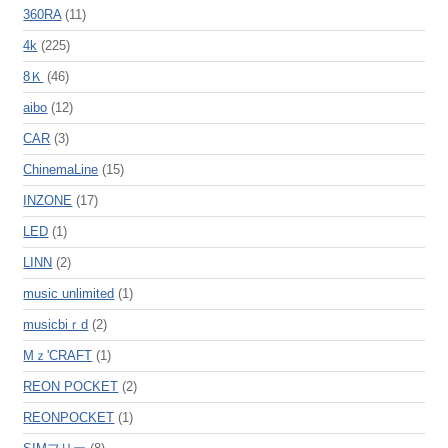
360RA
(11)
4k
(225)
8Ｋ
(46)
aibo
(12)
CAR
(3)
ChinemaLine
(15)
INZONE
(17)
LED
(1)
LINN
(2)
music unlimited
(1)
musicbiｒd
(2)
Mｚ'CRAFT
(1)
REON POCKET
(2)
REONPOCKET
(1)