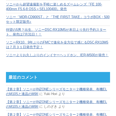
ブ
ソニーから超望遠撮影を手軽に楽しめるズームレンズ『FE 100-
400mm F5.6-8 OSS＝SEL100400』発売
ソニー「MDR-CD900ST」と「THE FIRST TAKE」コラボBOX・500
セット限定販売♪
待望の5男？出生、ソニーDSC-RX10M5が本日より先行予約スター
ト、発売は7月31日！！
ソニーRX10、9年ぶりのFMCで進化を全方位で感じるDSC-RX10M5
は７月３１日発売予定！
ソニーよりお久しぶりのインイヤーヘッドホン、IER-M500が発売！
最近のコメント
【第２章】ソニーがINZONEシリーズモニター２機種発表、有機EL
のM10Sと液晶のM9II
に
Yuki Hori
より
【第２章】ソニーがINZONEシリーズモニター２機種発表、有機EL
のM10Sと液晶のM9II
に
しのざき
より
【第２章】ソニーがINZONEシリーズモニター２機種発表、有機EL