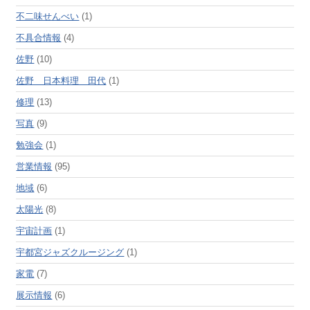
不二味せんべい
(1)
不具合情報
(4)
佐野
(10)
佐野 日本料理 田代
(1)
修理
(13)
写真
(9)
勉強会
(1)
営業情報
(95)
地域
(6)
太陽光
(8)
宇宙計画
(1)
宇都宮ジャズクルージング
(1)
家電
(7)
展示情報
(6)