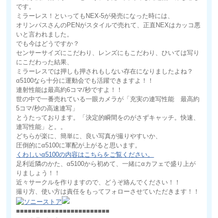
です。
ミラーレス！といってもNEX-5が発売になった時には、
オリンパスさんのPENがスタイルで売れて、正直NEXはカッコ悪
いと言われました。
でも今はどうですか？
センサーサイズにこだわり、レンズにもこだわり、ひいては写り
にこだわった結果、
ミラーレスでは押しも押されもしない存在になりましたよね？
α5100なら十分に運動会でも活躍できますよ！！
連射性能は最高約6コマ/秒ですよ！！
世の中で一番売れている一眼カメラが「充実の連写性能 最高約
5コマ/秒の高速連写」
とうたっております。「決定的瞬間をのがさずキャッチ。快速、
連写性能」と。。
どちらが楽に、簡単に、良い写真が撮りやすいか、
圧倒的にα5100に軍配が上がると思います。
くわしいα5100の内容はこちらをご覧ください。
足利近隣のかた、α5100から初めて、一緒にαカフェで盛り上が
りましょう！！
近々サークルを作りますので、どうぞ絡んでください！！
撮り方、使い方は責任をもってフォローさせていただきます！！
■■■■■■■■■■■■■■■■■■■■■■■■