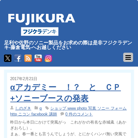
足利や佐野のソニー製品をお求めの際は是非フジクラデン
キ-藤倉電気-へお越しください
2017年2月21日
αアカデミー ！？ と ＣＰ
+ソニーブースの発表
しのざき
α
ショップ www photo 写真 ソニー フォーム
http ニコン facebook 講師
0 件のコメント
昨日から本日にかけて突風がっ これがかの有名な赤城颪（あか
ぎおろし）。
まぁ、春一番とも言うんでしょうが、とにかくハンパ無い突風で