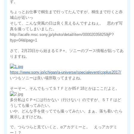
す。
ちょっとお仕事で桐生まで行ってたんですが、桐生まで行くと赤
城山が近いっ
そして、こんな突風の日は良く見えるんですよねぇ。 思わず写
真を撮ってしまいました。
http://acafe.msc.sony.jp/photo/detail/item/000020358259jP?
ltyp=04&lpag=1
さて、2月23日から始まるＣＰ+、ソニーのブース情報が貼ってあ
りますね。
https://www.sony.jp/ichigan/a-universe/specialevent/cpplus2017/
いつもソニーは良い場所取ってますよね。
そーそー、そんでもってＳＴＦとか85Ｆ18とかはここだよと。
多分私はＣＰ+には行かない（行けない）のですが、ＳＴＦはど
うしても撮ってみたい。
いや、どんな手を使ってでも撮ってみたい。まぁ、落ち着いたら
展示しますけどね。
で、つらつらと見ていくと、αアカデミーと。 えっアカデミ
ー！？