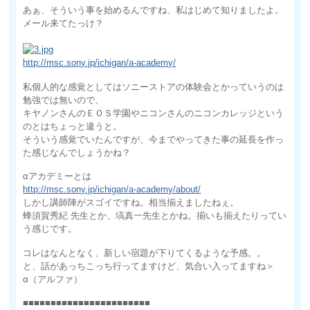
あぁ、そういう事を始めるんですね、私はじめて知りましたよ。
メール来てたっけ？
http://msc.sony.jp/ichigan/a-academy/
私個人的な感覚としてはソニーストアの体験会とかっていうのは
勉強では無いので、
キヤノンさんのＥＯＳ学園やニコンさんのニコンカレッジという
のとはちょっと違うと。
そういう感覚でいたんですが、今までやってきた事の延長を作っ
た感じなんでしょうかね？
αアカデミーとは
http://msc.sony.jp/ichigan/a-academy/about/
しかし講師陣がスゴイですね。相当揃えましたねぇ。
蜂須賀秀紀 先生とか、塙真一先生とかね。揃いも揃えたりってい
う感じです。
コレはなんとなく、新しい宿題が下りてくるような予感。。
と、話があっちこっち行ってますけど、気合い入ってますね＞
α（アルファ）
■■■■■■■■■■■■■■■■■■■■■■■