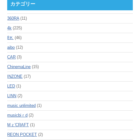
カテゴリー
360RA
(11)
4k
(225)
8Ｋ
(46)
aibo
(12)
CAR
(3)
ChinemaLine
(15)
INZONE
(17)
LED
(1)
LINN
(2)
music unlimited
(1)
musicbiｒd
(2)
Mｚ'CRAFT
(1)
REON POCKET
(2)