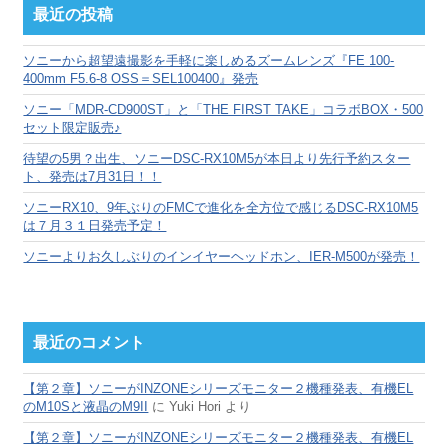
カ
最近の投稿
イ
ブ
ソニーから超望遠撮影を手軽に楽しめるズームレンズ『FE 100-
400mm F5.6-8 OSS＝SEL100400』発売
ソニー「MDR-CD900ST」と「THE FIRST TAKE」コラボBOX・500
セット限定販売♪
待望の5男？出生、ソニーDSC-RX10M5が本日より先行予約スター
ト、発売は7月31日！！
ソニーRX10、9年ぶりのFMCで進化を全方位で感じるDSC-RX10M5
は７月３１日発売予定！
ソニーよりお久しぶりのインイヤーヘッドホン、IER-M500が発売！
最近のコメント
【第２章】ソニーがINZONEシリーズモニター２機種発表、有機EL
のM10Sと液晶のM9II
に
Yuki Hori
より
【第２章】ソニーがINZONEシリーズモニター２機種発表、有機EL