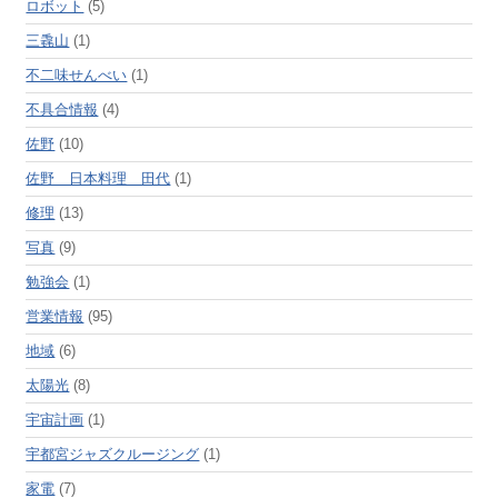
ロボット
(5)
三毳山
(1)
不二味せんべい
(1)
不具合情報
(4)
佐野
(10)
佐野 日本料理 田代
(1)
修理
(13)
写真
(9)
勉強会
(1)
営業情報
(95)
地域
(6)
太陽光
(8)
宇宙計画
(1)
宇都宮ジャズクルージング
(1)
家電
(7)