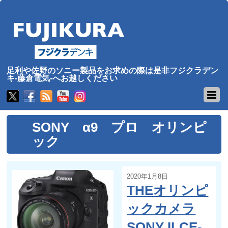
足利や佐野のソニー製品をお求めの際は是非フジクラデン
キ-藤倉電気-へお越しください
SONY α9 プロ オリンピ
ック
2020年1月8日
THEオリンピ
ックカメラ
SONY ILCE-