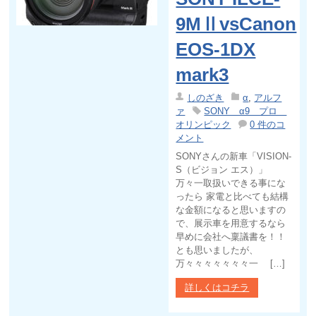
9MⅡvsCanon
EOS-1DX
mark3
しのざき
α
,
アルフ
ァ
SONY α9 プロ
オリンピック
0 件のコ
メント
SONYさんの新車「VISION-
S（ビジョン エス）」
万々一取扱いできる事にな
ったら 家電と比べても結構
な金額になると思いますの
で、展示車を用意するなら
早めに会社へ稟議書を！！
とも思いましたが、
万々々々々々々々一 […]
詳しくはコチラ