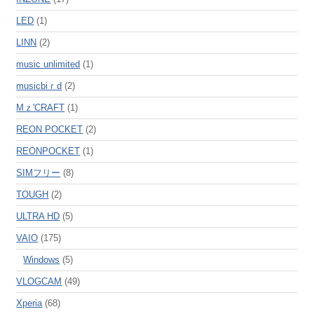
LED
(1)
LINN
(2)
music unlimited
(1)
musicbiｒd
(2)
Mｚ'CRAFT
(1)
REON POCKET
(2)
REONPOCKET
(1)
SIMフリー
(8)
TOUGH
(2)
ULTRA HD
(5)
VAIO
(175)
Windows
(5)
VLOGCAM
(49)
Xperia
(68)