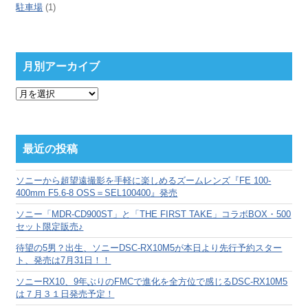
駐車場
(1)
月別アーカイブ
月
別
ア
ー
カ
最近の投稿
イ
ブ
ソニーから超望遠撮影を手軽に楽しめるズームレンズ『FE 100-
400mm F5.6-8 OSS＝SEL100400』発売
ソニー「MDR-CD900ST」と「THE FIRST TAKE」コラボBOX・500
セット限定販売♪
待望の5男？出生、ソニーDSC-RX10M5が本日より先行予約スター
ト、発売は7月31日！！
ソニーRX10、9年ぶりのFMCで進化を全方位で感じるDSC-RX10M5
は７月３１日発売予定！