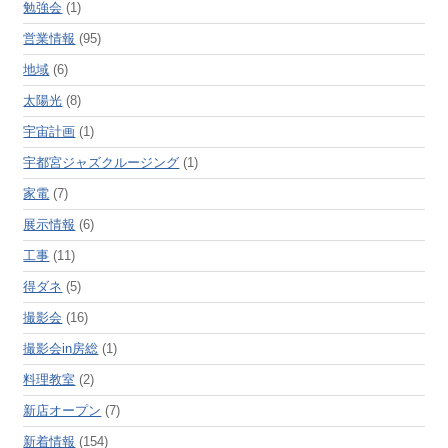
勉強会
(1)
営業情報
(95)
地域
(6)
太陽光
(8)
宇宙計画
(1)
宇都宮ジャズクルージング
(1)
家電
(7)
展示情報
(6)
工事
(11)
得ダネ
(5)
撮影会
(16)
撮影会in房総
(1)
料理教室
(2)
新店オープン
(7)
新着情報
(154)