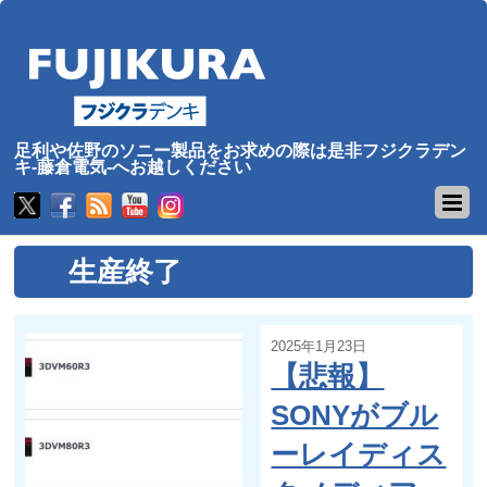
足利や佐野のソニー製品をお求めの際は是非フジクラデン
キ-藤倉電気-へお越しください
生産終了
2025年1月23日
【悲報】
SONYがブル
ーレイディス