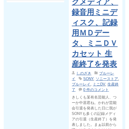
クメディア、
録音用ミニデ
ィスク、記録
用ＭＤデー
タ、ミニＤＶ
カセット 生
産終了を発表
しのざき
ブルーレ
イ
SONY
,
ソニーストア
,
ブルーレイ
,
ミニDV
,
生産終
了
0 件のコメント
きしくも某有名芸能人、つ
ーか中居君ね。かれが芸能
会引退を発表した日に我が
SONYも多くの記録メディ
アの引退（生産終了）を発
表しました。まぁ以前から