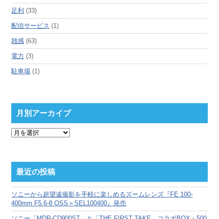
足利
(33)
配信サービス
(1)
雑感
(63)
電力
(3)
駐車場
(1)
月別アーカイブ
月
別
ア
ー
カ
最近の投稿
イ
ブ
ソニーから超望遠撮影を手軽に楽しめるズームレンズ『FE 100-
400mm F5.6-8 OSS＝SEL100400』発売
ソニー「MDR-CD900ST」と「THE FIRST TAKE」コラボBOX・500