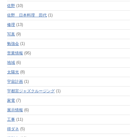
佐野
(10)
佐野 日本料理 田代
(1)
修理
(13)
写真
(9)
勉強会
(1)
営業情報
(95)
地域
(6)
太陽光
(8)
宇宙計画
(1)
宇都宮ジャズクルージング
(1)
家電
(7)
展示情報
(6)
工事
(11)
得ダネ
(5)