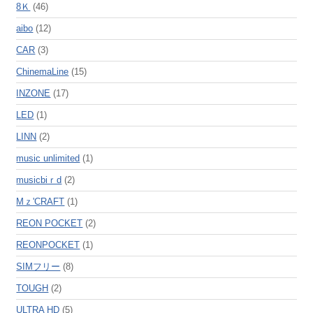
8Ｋ
(46)
aibo
(12)
CAR
(3)
ChinemaLine
(15)
INZONE
(17)
LED
(1)
LINN
(2)
music unlimited
(1)
musicbiｒd
(2)
Mｚ'CRAFT
(1)
REON POCKET
(2)
REONPOCKET
(1)
SIMフリー
(8)
TOUGH
(2)
ULTRA HD
(5)