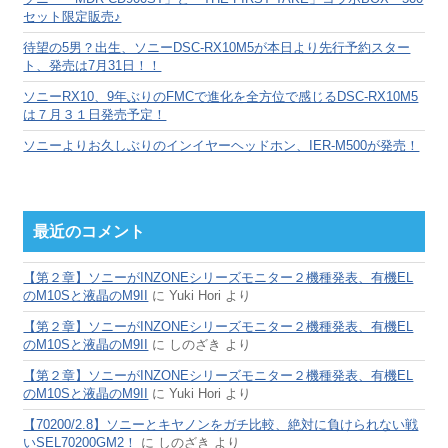
セット限定販売♪
待望の5男？出生、ソニーDSC-RX10M5が本日より先行予約スター
ト、発売は7月31日！！
ソニーRX10、9年ぶりのFMCで進化を全方位で感じるDSC-RX10M5
は７月３１日発売予定！
ソニーよりお久しぶりのインイヤーヘッドホン、IER-M500が発売！
最近のコメント
【第２章】ソニーがINZONEシリーズモニター２機種発表、有機EL
のM10Sと液晶のM9II
に
Yuki Hori
より
【第２章】ソニーがINZONEシリーズモニター２機種発表、有機EL
のM10Sと液晶のM9II
に
しのざき
より
【第２章】ソニーがINZONEシリーズモニター２機種発表、有機EL
のM10Sと液晶のM9II
に
Yuki Hori
より
【70200/2.8】ソニーとキヤノンをガチ比較、絶対に負けられない戦
いSEL70200GM2！
に
しのざき
より