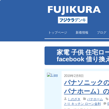
トップページ
新着情報
ブログ
家電 子供 住宅ロー
facebook 借
2019年2月8日
パナソニック
パナホーム）のお
しのざき
パナホーム
とり キッチン ローン金利