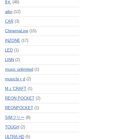
8Ｋ
(46)
aibo
(12)
CAR
(3)
ChinemaLine
(15)
INZONE
(17)
LED
(1)
LINN
(2)
music unlimited
(1)
musicbiｒd
(2)
Mｚ'CRAFT
(1)
REON POCKET
(2)
REONPOCKET
(1)
SIMフリー
(8)
TOUGH
(2)
ULTRA HD
(5)