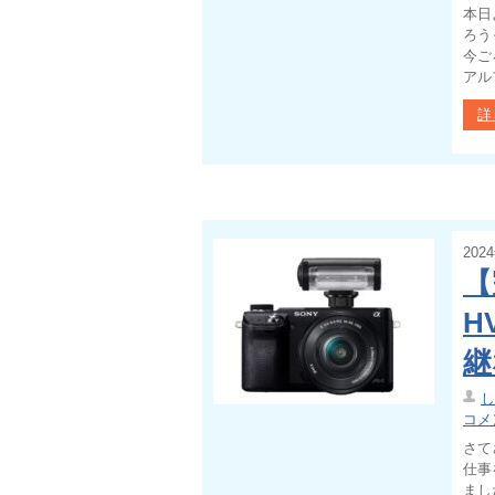
本日
ろう
今ご
アル
詳
202
【
H
継
し
コメ
さて
仕事
まし