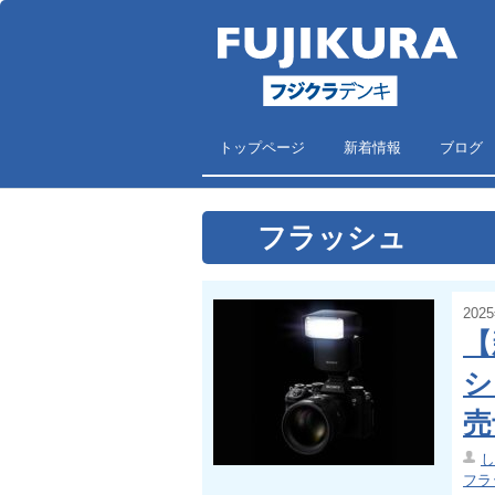
トップページ
新着情報
ブログ
フラッシュ
202
【
シ
売
し
フラ