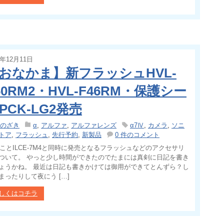
1年12月11日
おなかま】新フラッシュHVL-
60RM2・HVL-F46RM・保護シー
PCK-LG2発売
のざき
α
,
アルファ
,
アルファレンズ
α7Ⅳ
,
カメラ
,
ソニ
トア
,
フラッシュ
,
先行予約
,
新製品
0 件のコメント
ⅣことILCE-7M4と同時に発売となるフラッシュなどのアクセサリ
ついて。 やっと少し時間ができたのでたまには真剣に日記を書き
ょうかね。 最近は日記も書きかけては御用ができてとんずら？し
まったりして夜にう […]
しくはコチラ