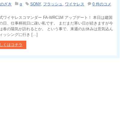
のざき
α
SONY
,
フラッシュ
,
ワイヤレス
0 件のコメ
式ワイヤレスコマンダー FA-WRC1M アップデート！ 本日は建国
の日、仕事柄祝日に疎い私です。 まだまだ寒い日が続きますが今
は春の陽気が訪れるとか。 という事で、来週のお休みは意気込ん
ィッシングに行き […]
しくはコチラ