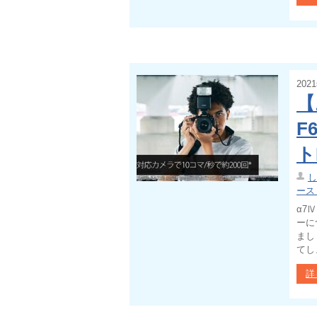
202
【
F
ト
し
ース
α7
ーに
まし
てし
詳