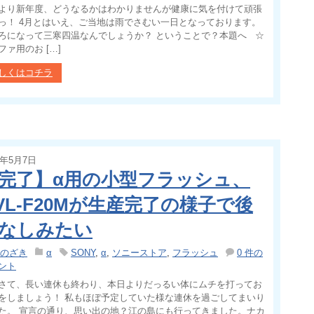
より新年度、どうなるかはわかりませんが健康に気を付けて頑張
っ！ 4月とはいえ、ご当地は雨でさむい一日となっております。
ろになって三寒四温なんでしょうか？ ということで？本題へ ☆
ファ用のお […]
しくはコチラ
4年5月7日
完了】α用の小型フラッシュ、
VL-F20Mが生産完了の様子で後
なしみたい
のざき
α
SONY
,
α
,
ソニーストア
,
フラッシュ
0 件の
ント
さて、長い連休も終わり、本日よりだっるい体にムチを打ってお
をしましょう！ 私もほぼ予定していた様な連休を過ごしてまいり
た。 宣言の通り、思い出の地？江の島にも行ってきました。ナカ