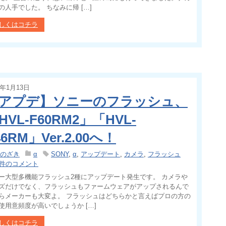
の人手でした。 ちなみに帰 […]
しくはコチラ
4年1月13日
アプデ】ソニーのフラッシュ、
HVL-F60RM2」「HVL-
46RM」Ver.2.00へ！
のざき
α
SONY
,
α
,
アップデート
,
カメラ
,
フラッシュ
 件のコメント
ー大型多機能フラッシュ2種にアップデート発生です。 カメラや
ズだけでなく、フラッシュもファームウェアがアップされるんで
らメーカーも大変よ。 フラッシュはどちらかと言えばプロの方の
使用意頻度が高いでしょうか […]
しくはコチラ