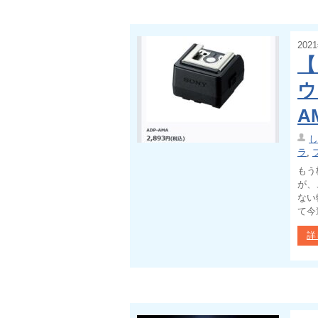
202
【
ウ
A
し
ラ
,
もう
が、
ない
て今
詳