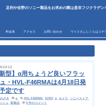
足利や佐野のソニー製品をお求めの際は是非フジクラデンキ
料金表
アクセス
お問い合わせ
ウイスタふじくらはコチ
5年4月1日
新型】α用ちょうど良いフラッ
ュ・HVL-F46RMAは4月18日発
予定です
のざき
α
HVL-F46RMA
,
SONY
,
α
,
カメラ
,
ソニーストア
,
ッシュ
,
新製品
0 件のコメント