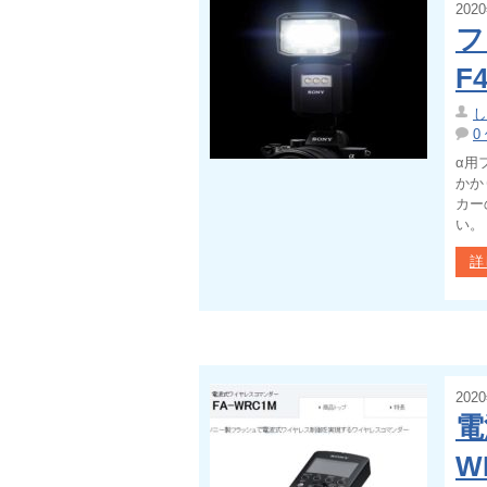
202
フ
F
し
0
α用
かか
カー
い。 
詳
202
電
W