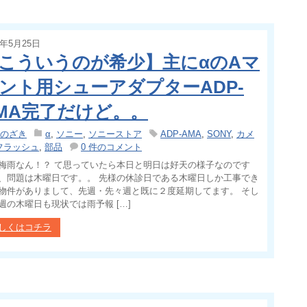
1年5月25日
こういうのが希少】主にαのAマ
ント用シューアダプターADP-
MA完了だけど。。
のざき
α
,
ソニー
,
ソニーストア
ADP-AMA
,
SONY
,
カメ
フラッシュ
,
部品
0 件のコメント
梅雨なん！？ て思っていたら本日と明日は好天の様子なのです
、問題は木曜日です。。 先様の休診日である木曜日しか工事でき
物件がありまして、先週・先々週と既に２度延期してます。 そし
週の木曜日も現状では雨予報 […]
しくはコチラ