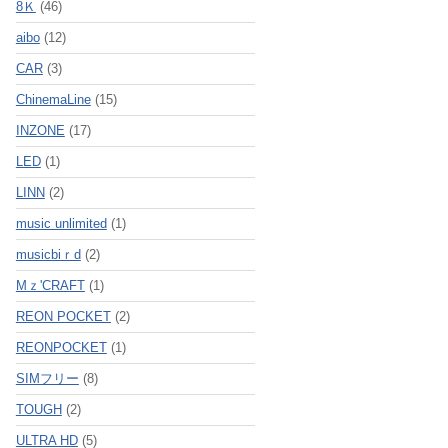
8Ｋ
(46)
aibo
(12)
CAR
(3)
ChinemaLine
(15)
INZONE
(17)
LED
(1)
LINN
(2)
music unlimited
(1)
musicbiｒd
(2)
Mｚ'CRAFT
(1)
REON POCKET
(2)
REONPOCKET
(1)
SIMフリー
(8)
TOUGH
(2)
ULTRA HD
(5)