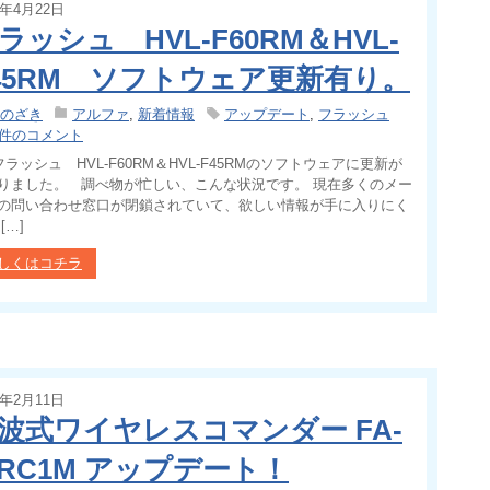
0年4月22日
ラッシュ HVL-F60RM＆HVL-
45RM ソフトウェア更新有り。
のざき
アルファ
,
新着情報
アップデート
,
フラッシュ
 件のコメント
フラッシュ HVL-F60RM＆HVL-F45RMのソフトウェアに更新が
りました。 調べ物が忙しい、こんな状況です。 現在多くのメー
の問い合わせ窓口が閉鎖されていて、欲しい情報が手に入りにく
[…]
しくはコチラ
0年2月11日
波式ワイヤレスコマンダー FA-
RC1M アップデート！