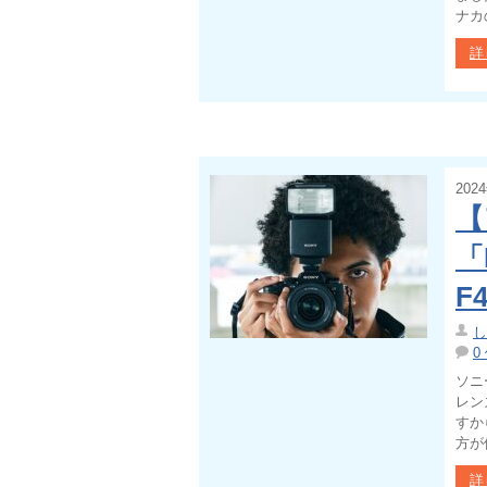
ナカ
詳
202
【
「
F
し
0
ソニ
レン
すか
方が
詳