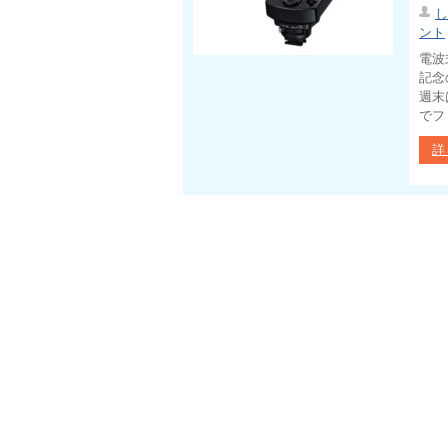
し
ント
電波
記念
週末
でフ
詳