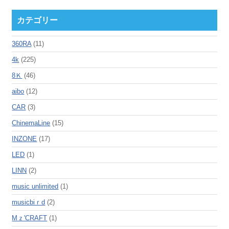
カテゴリー
360RA
(11)
4k
(225)
8Ｋ
(46)
aibo
(12)
CAR
(3)
ChinemaLine
(15)
INZONE
(17)
LED
(1)
LINN
(2)
music unlimited
(1)
musicbiｒd
(2)
Mｚ'CRAFT
(1)