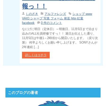
報っ！！
しのざき
アルファレンズ
ショップ www
VAIO シャープ 写真 フォーム 発送 http 紅葉
facebook
0 件のコメント
なにげに明日（定休日）～明後日、11月5日まで泊まり
込みのALL社員研修ですっ！！ 過日お伝えした通り、
11月5日は午後1～2時頃から開店いたします。（戻り次
第） 何卒よろしくお願い申し上げます。 SONYさんが
2年連続 […]
詳しくはコチラ
このブログの著者