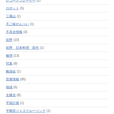
レコードプレーヤー
(2)
ロボット
(5)
三毳山
(1)
不二味せんべい
(1)
不具合情報
(4)
佐野
(10)
佐野 日本料理 田代
(1)
修理
(13)
写真
(9)
勉強会
(1)
営業情報
(95)
地域
(6)
太陽光
(8)
宇宙計画
(1)
宇都宮ジャズクルージング
(1)