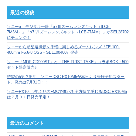
ー
カ
最近の投稿
イ
ブ
ソニーα、デジタル一眼「α7Ⅲズームレンズキット（ILCE-
7M3M）」「α7ⅣIズームレンズキット（LCE-7M4M）」がSEL28702
にチェンジ！
ソニーから超望遠撮影を手軽に楽しめるズームレンズ『FE 100-
400mm F5.6-8 OSS＝SEL100400』発売
ソニー「MDR-CD900ST」と「THE FIRST TAKE」コラボBOX・500
セット限定販売♪
待望の5男？出生、ソニーDSC-RX10M5が本日より先行予約スター
ト、発売は7月31日！！
ソニーRX10、9年ぶりのFMCで進化を全方位で感じるDSC-RX10M5
は７月３１日発売予定！
最近のコメント