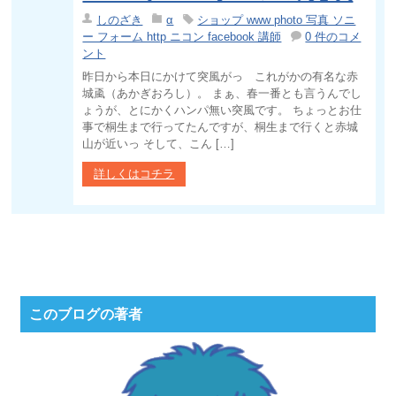
しのざき
α
ショップ www photo 写真 ソニ
ー フォーム http ニコン facebook 講師
0 件のコメ
ント
昨日から本日にかけて突風がっ これがかの有名な赤
城颪（あかぎおろし）。 まぁ、春一番とも言うんでし
ょうが、とにかくハンパ無い突風です。 ちょっとお仕
事で桐生まで行ってたんですが、桐生まで行くと赤城
山が近いっ そして、こん […]
詳しくはコチラ
このブログの著者