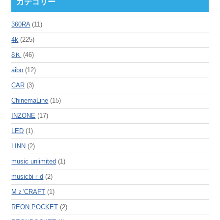
カテゴリー
360RA
(11)
4k
(225)
8Ｋ
(46)
aibo
(12)
CAR
(3)
ChinemaLine
(15)
INZONE
(17)
LED
(1)
LINN
(2)
music unlimited
(1)
musicbiｒd
(2)
Mｚ'CRAFT
(1)
REON POCKET
(2)