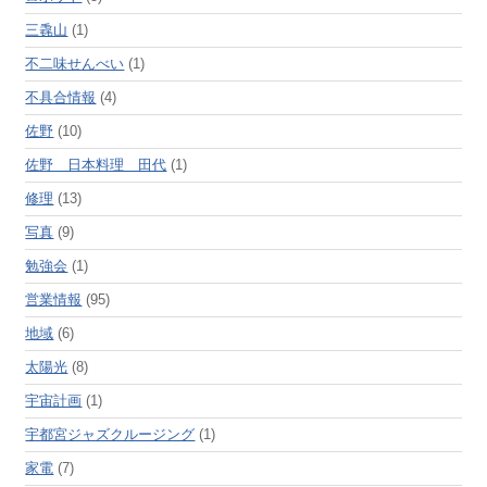
三毳山
(1)
不二味せんべい
(1)
不具合情報
(4)
佐野
(10)
佐野 日本料理 田代
(1)
修理
(13)
写真
(9)
勉強会
(1)
営業情報
(95)
地域
(6)
太陽光
(8)
宇宙計画
(1)
宇都宮ジャズクルージング
(1)
家電
(7)