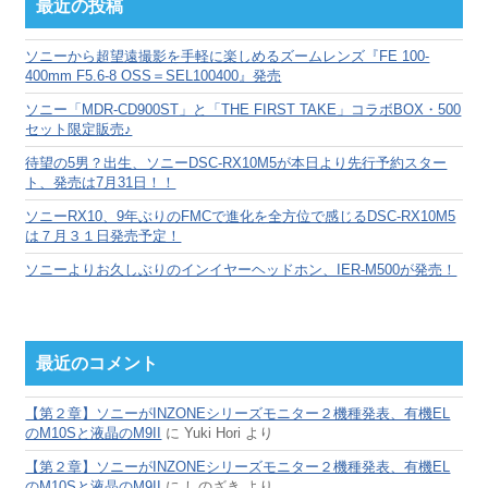
カ
最近の投稿
イ
ブ
ソニーから超望遠撮影を手軽に楽しめるズームレンズ『FE 100-
400mm F5.6-8 OSS＝SEL100400』発売
ソニー「MDR-CD900ST」と「THE FIRST TAKE」コラボBOX・500
セット限定販売♪
待望の5男？出生、ソニーDSC-RX10M5が本日より先行予約スター
ト、発売は7月31日！！
ソニーRX10、9年ぶりのFMCで進化を全方位で感じるDSC-RX10M5
は７月３１日発売予定！
ソニーよりお久しぶりのインイヤーヘッドホン、IER-M500が発売！
最近のコメント
【第２章】ソニーがINZONEシリーズモニター２機種発表、有機EL
のM10Sと液晶のM9II
に
Yuki Hori
より
【第２章】ソニーがINZONEシリーズモニター２機種発表、有機EL
のM10Sと液晶のM9II
に
しのざき
より