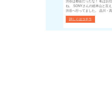
渋谷は都会だったな！ 私はお
ね。 SONYさんの総本山と言
渋谷へ行ってました。 品川・高輪
詳しくはコチラ