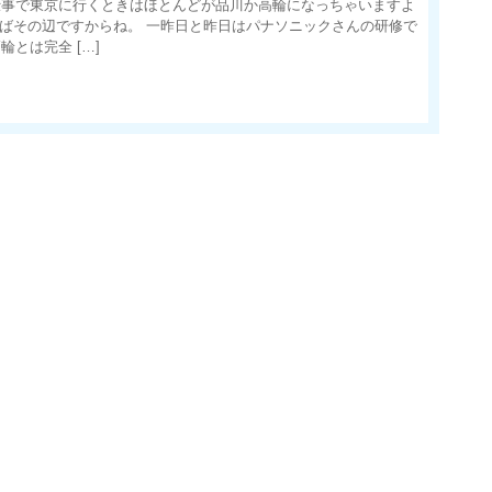
仕事で東京に行くときはほとんどが品川か高輪になっちゃいますよ
えばその辺ですからね。 一昨日と昨日はパナソニックさんの研修で
とは完全 […]