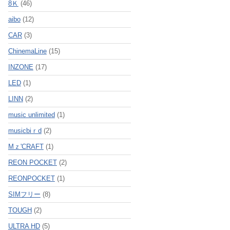
8Ｋ
(46)
aibo
(12)
CAR
(3)
ChinemaLine
(15)
INZONE
(17)
LED
(1)
LINN
(2)
music unlimited
(1)
musicbiｒd
(2)
Mｚ'CRAFT
(1)
REON POCKET
(2)
REONPOCKET
(1)
SIMフリー
(8)
TOUGH
(2)
ULTRA HD
(5)