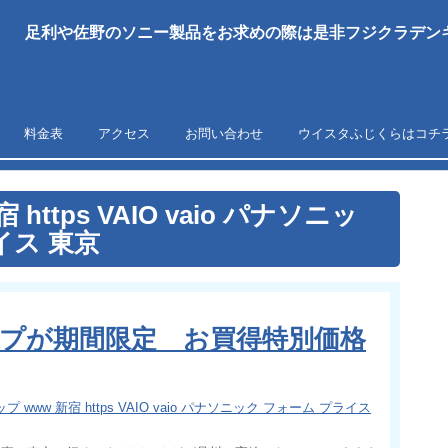
足利や佐野のソニー製品をお求めの際は是非フジクラデンキ
料金表
アクセス
お問い合わせ
ウイスタふじくらはコチ
https VAIO vaio パナソニッ
イス 東京
リップが期間限定 お買得特別価格
プ www 新宿 https VAIO vaio パナソニック フォーム プライス