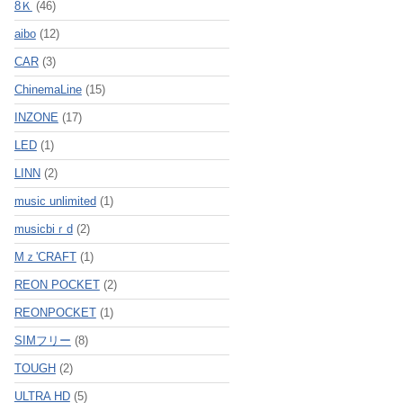
8Ｋ
(46)
aibo
(12)
CAR
(3)
ChinemaLine
(15)
INZONE
(17)
LED
(1)
LINN
(2)
music unlimited
(1)
musicbiｒd
(2)
Mｚ'CRAFT
(1)
REON POCKET
(2)
REONPOCKET
(1)
SIMフリー
(8)
TOUGH
(2)
ULTRA HD
(5)