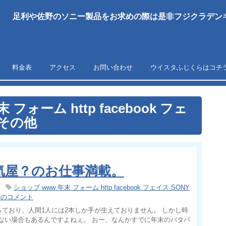
足利や佐野のソニー製品をお求めの際は是非フジクラデンキ
料金表
アクセス
お問い合わせ
ウイスタふじくらはコチ
フォーム http facebook フェ
y その他
気屋？のお仕事満載。
ショップ www 年末 フォーム http facebook フェイス SONY
件のコメント
っており、人間1人には2本しか手が生えておりません。 しかし時
ない場合もあるんですよねぇ。 おー、なんかすでに年末のバタバ