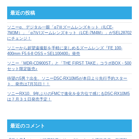
ー
カ
最近の投稿
イ
ブ
ソニーα、デジタル一眼「α7Ⅲズームレンズキット（ILCE-
7M3M）」「α7ⅣIズームレンズキット（LCE-7M4M）」がSEL28702
にチェンジ！
ソニーから超望遠撮影を手軽に楽しめるズームレンズ『FE 100-
400mm F5.6-8 OSS＝SEL100400』発売
ソニー「MDR-CD900ST」と「THE FIRST TAKE」コラボBOX・500
セット限定販売♪
待望の5男？出生、ソニーDSC-RX10M5が本日より先行予約スター
ト、発売は7月31日！！
ソニーRX10、9年ぶりのFMCで進化を全方位で感じるDSC-RX10M5
は７月３１日発売予定！
最近のコメント