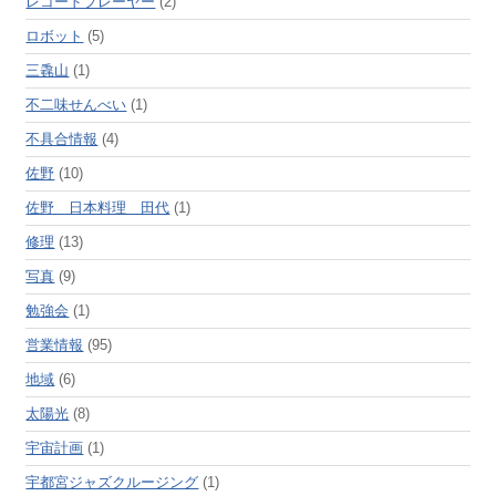
レコードプレーヤー
(2)
ロボット
(5)
三毳山
(1)
不二味せんべい
(1)
不具合情報
(4)
佐野
(10)
佐野 日本料理 田代
(1)
修理
(13)
写真
(9)
勉強会
(1)
営業情報
(95)
地域
(6)
太陽光
(8)
宇宙計画
(1)
宇都宮ジャズクルージング
(1)