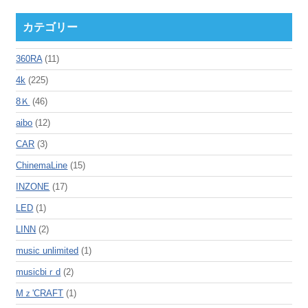
カテゴリー
360RA
(11)
4k
(225)
8Ｋ
(46)
aibo
(12)
CAR
(3)
ChinemaLine
(15)
INZONE
(17)
LED
(1)
LINN
(2)
music unlimited
(1)
musicbiｒd
(2)
Mｚ'CRAFT
(1)