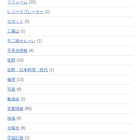
リフォーム
(10)
レコードプレーヤー
(2)
ロボット
(5)
三毳山
(1)
不二味せんべい
(1)
不具合情報
(4)
佐野
(10)
佐野 日本料理 田代
(1)
修理
(13)
写真
(9)
勉強会
(1)
営業情報
(95)
地域
(6)
太陽光
(8)
宇宙計画
(1)