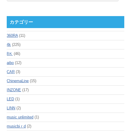
カテゴリー
360RA
(11)
4k
(225)
8Ｋ
(46)
aibo
(12)
CAR
(3)
ChinemaLine
(15)
INZONE
(17)
LED
(1)
LINN
(2)
music unlimited
(1)
musicbiｒd
(2)