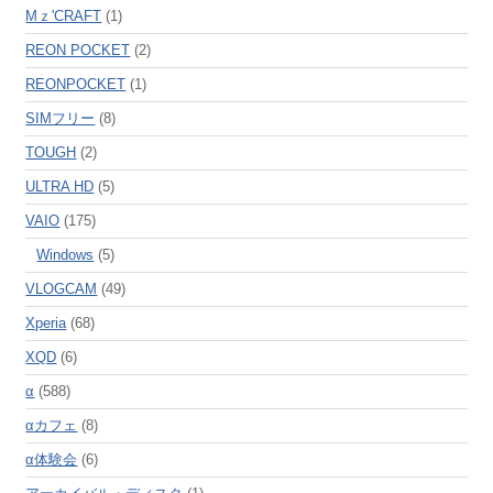
Mｚ'CRAFT
(1)
REON POCKET
(2)
REONPOCKET
(1)
SIMフリー
(8)
TOUGH
(2)
ULTRA HD
(5)
VAIO
(175)
Windows
(5)
VLOGCAM
(49)
Xperia
(68)
XQD
(6)
α
(588)
αカフェ
(8)
α体験会
(6)