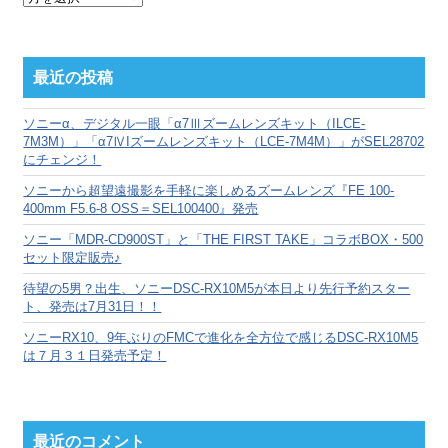
別
ア
ー
カ
最近の投稿
イ
ブ
ソニーα、デジタル一眼「α7Ⅲズームレンズキット（ILCE-
7M3M）」「α7ⅣIズームレンズキット（LCE-7M4M）」がSEL28702
にチェンジ！
ソニーから超望遠撮影を手軽に楽しめるズームレンズ『FE 100-
400mm F5.6-8 OSS＝SEL100400』発売
ソニー「MDR-CD900ST」と「THE FIRST TAKE」コラボBOX・500
セット限定販売♪
待望の5男？出生、ソニーDSC-RX10M5が本日より先行予約スター
ト、発売は7月31日！！
ソニーRX10、9年ぶりのFMCで進化を全方位で感じるDSC-RX10M5
は７月３１日発売予定！
最近のコメント