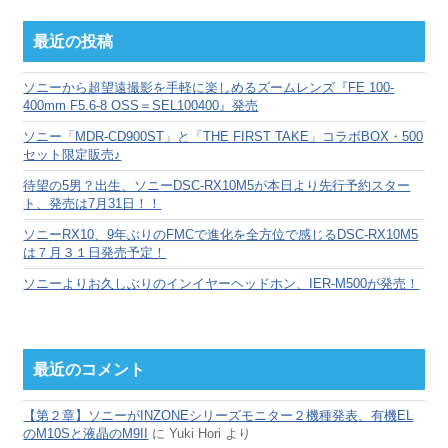
ー
カ
最近の投稿
イ
ブ
ソニーから超望遠撮影を手軽に楽しめるズームレンズ『FE 100-
400mm F5.6-8 OSS＝SEL100400』発売
ソニー「MDR-CD900ST」と「THE FIRST TAKE」コラボBOX・500
セット限定販売♪
待望の5男？出生、ソニーDSC-RX10M5が本日より先行予約スター
ト、発売は7月31日！！
ソニーRX10、9年ぶりのFMCで進化を全方位で感じるDSC-RX10M5
は７月３１日発売予定！
ソニーよりお久しぶりのインイヤーヘッドホン、IER-M500が発売！
最近のコメント
【第２章】ソニーがINZONEシリーズモニター２機種発表、有機EL
のM10Sと液晶のM9II
に
Yuki Hori
より