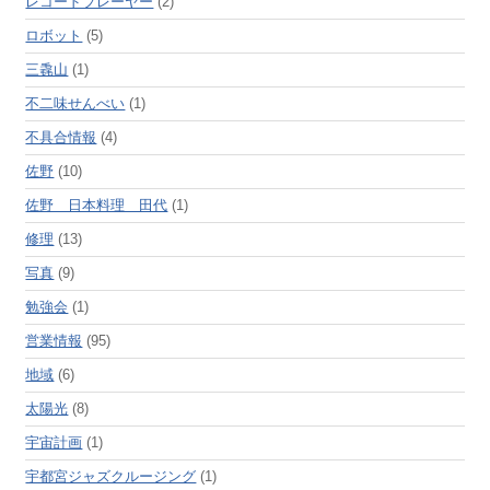
レコードプレーヤー
(2)
ロボット
(5)
三毳山
(1)
不二味せんべい
(1)
不具合情報
(4)
佐野
(10)
佐野 日本料理 田代
(1)
修理
(13)
写真
(9)
勉強会
(1)
営業情報
(95)
地域
(6)
太陽光
(8)
宇宙計画
(1)
宇都宮ジャズクルージング
(1)