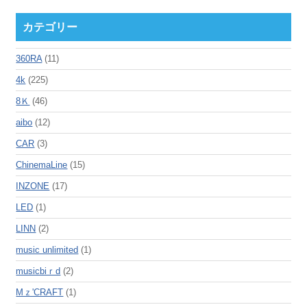
カテゴリー
360RA
(11)
4k
(225)
8Ｋ
(46)
aibo
(12)
CAR
(3)
ChinemaLine
(15)
INZONE
(17)
LED
(1)
LINN
(2)
music unlimited
(1)
musicbiｒd
(2)
Mｚ'CRAFT
(1)