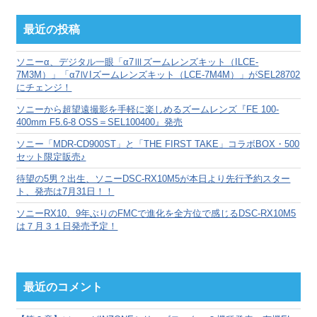
ー
カ
最近の投稿
イ
ブ
ソニーα、デジタル一眼「α7Ⅲズームレンズキット（ILCE-
7M3M）」「α7ⅣIズームレンズキット（LCE-7M4M）」がSEL28702
にチェンジ！
ソニーから超望遠撮影を手軽に楽しめるズームレンズ『FE 100-
400mm F5.6-8 OSS＝SEL100400』発売
ソニー「MDR-CD900ST」と「THE FIRST TAKE」コラボBOX・500
セット限定販売♪
待望の5男？出生、ソニーDSC-RX10M5が本日より先行予約スター
ト、発売は7月31日！！
ソニーRX10、9年ぶりのFMCで進化を全方位で感じるDSC-RX10M5
は７月３１日発売予定！
最近のコメント