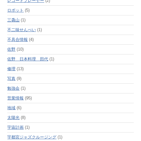
レコードプレーヤー
(2)
ロボット
(5)
三毳山
(1)
不二味せんべい
(1)
不具合情報
(4)
佐野
(10)
佐野 日本料理 田代
(1)
修理
(13)
写真
(9)
勉強会
(1)
営業情報
(95)
地域
(6)
太陽光
(8)
宇宙計画
(1)
宇都宮ジャズクルージング
(1)