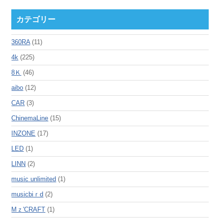
カテゴリー
360RA
(11)
4k
(225)
8Ｋ
(46)
aibo
(12)
CAR
(3)
ChinemaLine
(15)
INZONE
(17)
LED
(1)
LINN
(2)
music unlimited
(1)
musicbiｒd
(2)
Mｚ'CRAFT
(1)