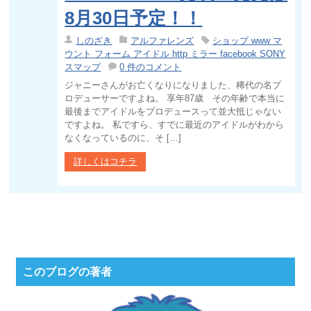
8月30日予定！！
しのざき
アルファレンズ
ショップ www マ
ウント フォーム アイドル http ミラー facebook SONY
スマップ
0 件のコメント
ジャニーさんがお亡くなりになりました、稀代の名プ
ロデューサーですよね。 享年87歳 その年齢で本当に
最後までアイドルをプロデュースって並大抵じゃない
ですよね。 私ですら、すでに最近のアイドルがわから
なくなっているのに、そ […]
詳しくはコチラ
このブログの著者