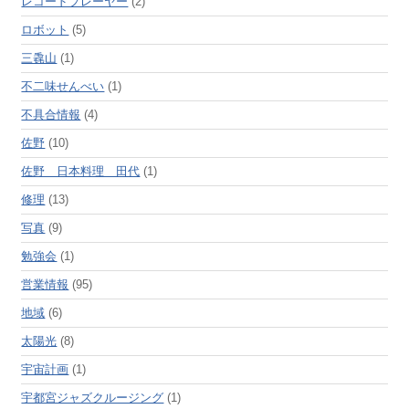
レコードプレーヤー
(2)
ロボット
(5)
三毳山
(1)
不二味せんべい
(1)
不具合情報
(4)
佐野
(10)
佐野 日本料理 田代
(1)
修理
(13)
写真
(9)
勉強会
(1)
営業情報
(95)
地域
(6)
太陽光
(8)
宇宙計画
(1)
宇都宮ジャズクルージング
(1)