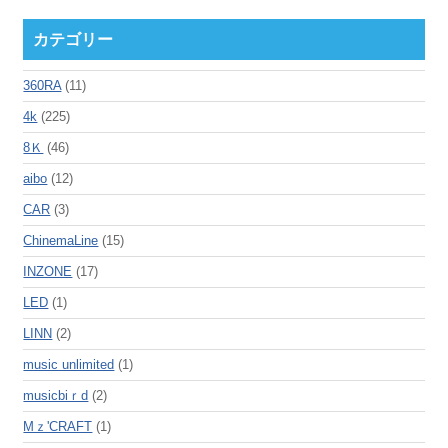
カテゴリー
360RA
(11)
4k
(225)
8Ｋ
(46)
aibo
(12)
CAR
(3)
ChinemaLine
(15)
INZONE
(17)
LED
(1)
LINN
(2)
music unlimited
(1)
musicbiｒd
(2)
Mｚ'CRAFT
(1)