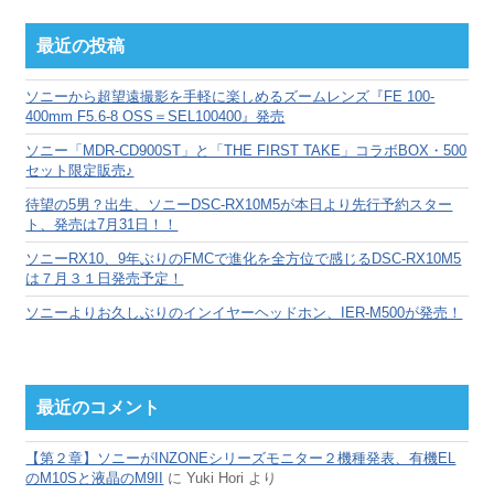
ー
カ
最近の投稿
イ
ブ
ソニーから超望遠撮影を手軽に楽しめるズームレンズ『FE 100-
400mm F5.6-8 OSS＝SEL100400』発売
ソニー「MDR-CD900ST」と「THE FIRST TAKE」コラボBOX・500
セット限定販売♪
待望の5男？出生、ソニーDSC-RX10M5が本日より先行予約スター
ト、発売は7月31日！！
ソニーRX10、9年ぶりのFMCで進化を全方位で感じるDSC-RX10M5
は７月３１日発売予定！
ソニーよりお久しぶりのインイヤーヘッドホン、IER-M500が発売！
最近のコメント
【第２章】ソニーがINZONEシリーズモニター２機種発表、有機EL
のM10Sと液晶のM9II
に
Yuki Hori
より