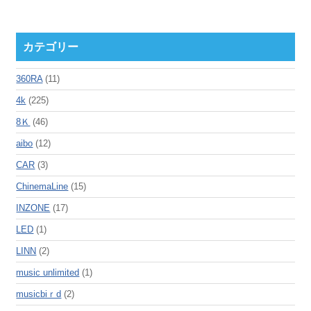
カテゴリー
360RA
(11)
4k
(225)
8Ｋ
(46)
aibo
(12)
CAR
(3)
ChinemaLine
(15)
INZONE
(17)
LED
(1)
LINN
(2)
music unlimited
(1)
musicbiｒd
(2)