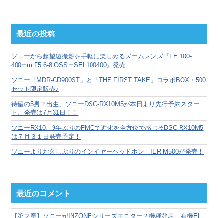
別
ア
ー
カ
最近の投稿
イ
ブ
ソニーから超望遠撮影を手軽に楽しめるズームレンズ『FE 100-
400mm F5.6-8 OSS＝SEL100400』発売
ソニー「MDR-CD900ST」と「THE FIRST TAKE」コラボBOX・500
セット限定販売♪
待望の5男？出生、ソニーDSC-RX10M5が本日より先行予約スター
ト、発売は7月31日！！
ソニーRX10、9年ぶりのFMCで進化を全方位で感じるDSC-RX10M5
は７月３１日発売予定！
ソニーよりお久しぶりのインイヤーヘッドホン、IER-M500が発売！
最近のコメント
【第２章】ソニーがINZONEシリーズモニター２機種発表、有機EL