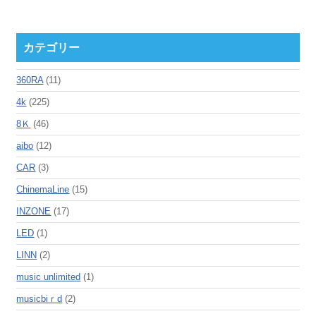
カテゴリー
360RA
(11)
4k
(225)
8Ｋ
(46)
aibo
(12)
CAR
(3)
ChinemaLine
(15)
INZONE
(17)
LED
(1)
LINN
(2)
music unlimited
(1)
musicbiｒd
(2)