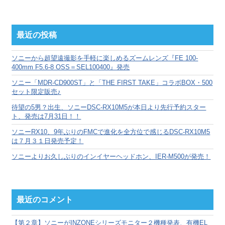
別
ア
ー
カ
最近の投稿
イ
ブ
ソニーから超望遠撮影を手軽に楽しめるズームレンズ『FE 100-
400mm F5.6-8 OSS＝SEL100400』発売
ソニー「MDR-CD900ST」と「THE FIRST TAKE」コラボBOX・500
セット限定販売♪
待望の5男？出生、ソニーDSC-RX10M5が本日より先行予約スター
ト、発売は7月31日！！
ソニーRX10、9年ぶりのFMCで進化を全方位で感じるDSC-RX10M5
は７月３１日発売予定！
ソニーよりお久しぶりのインイヤーヘッドホン、IER-M500が発売！
最近のコメント
【第２章】ソニーがINZONEシリーズモニター２機種発表、有機EL