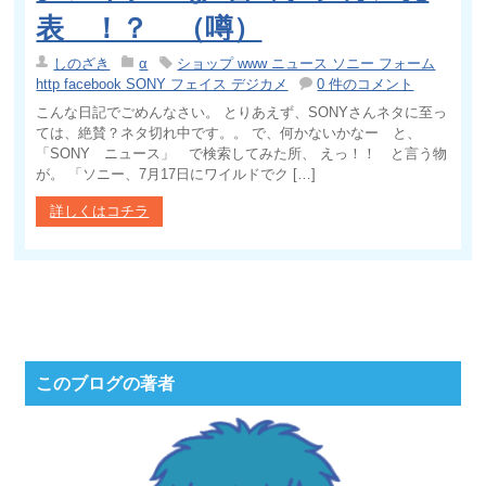
表 ！？ （噂）
しのざき
α
ショップ www ニュース ソニー フォーム
http facebook SONY フェイス デジカメ
0 件のコメント
こんな日記でごめんなさい。 とりあえず、SONYさんネタに至っ
ては、絶賛？ネタ切れ中です。。 で、何かないかなー と、
「SONY ニュース」 で検索してみた所、 えっ！！ と言う物
が。 「ソニー、7月17日にワイルドでク […]
詳しくはコチラ
このブログの著者