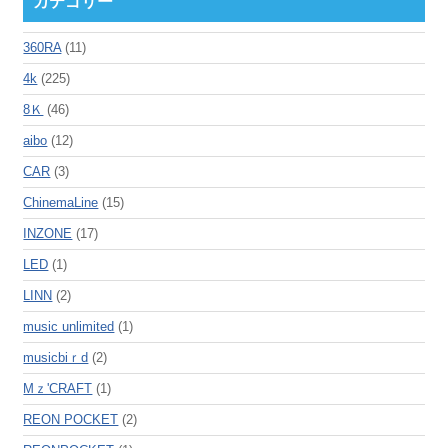
カテゴリー
360RA
(11)
4k
(225)
8Ｋ
(46)
aibo
(12)
CAR
(3)
ChinemaLine
(15)
INZONE
(17)
LED
(1)
LINN
(2)
music unlimited
(1)
musicbiｒd
(2)
Mｚ'CRAFT
(1)
REON POCKET
(2)