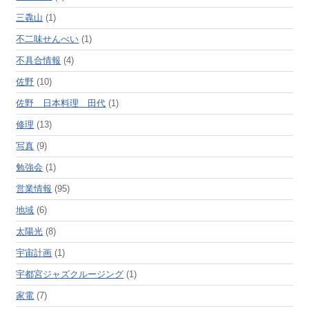
三毳山
(1)
不二味せんべい
(1)
不具合情報
(4)
佐野
(10)
佐野 日本料理 田代
(1)
修理
(13)
写真
(9)
勉強会
(1)
営業情報
(95)
地域
(6)
太陽光
(8)
宇宙計画
(1)
宇都宮ジャズクルージング
(1)
家電
(7)