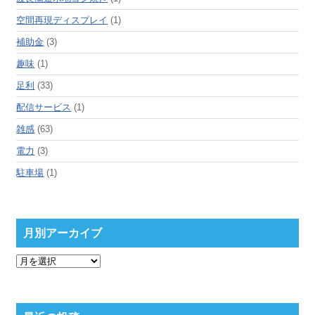
空間再現ディスプレイ
(1)
補助金
(3)
趣味
(1)
足利
(33)
配信サービス
(1)
雑感
(63)
電力
(3)
駐車場
(1)
月別アーカイブ
月
別
ア
ー
カ