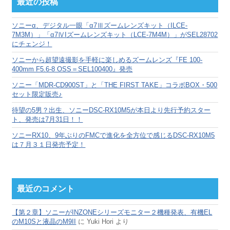
最近の投稿
イ
ブ
ソニーα、デジタル一眼「α7Ⅲズームレンズキット（ILCE-
7M3M）」「α7ⅣIズームレンズキット（LCE-7M4M）」がSEL28702
にチェンジ！
ソニーから超望遠撮影を手軽に楽しめるズームレンズ『FE 100-
400mm F5.6-8 OSS＝SEL100400』発売
ソニー「MDR-CD900ST」と「THE FIRST TAKE」コラボBOX・500
セット限定販売♪
待望の5男？出生、ソニーDSC-RX10M5が本日より先行予約スター
ト、発売は7月31日！！
ソニーRX10、9年ぶりのFMCで進化を全方位で感じるDSC-RX10M5
は７月３１日発売予定！
最近のコメント
【第２章】ソニーがINZONEシリーズモニター２機種発表、有機EL
のM10Sと液晶のM9II
に
Yuki Hori
より