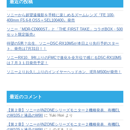
カ
最近の投稿
イ
ブ
ソニーから超望遠撮影を手軽に楽しめるズームレンズ『FE 100-
400mm F5.6-8 OSS＝SEL100400』発売
ソニー「MDR-CD900ST」と「THE FIRST TAKE」コラボBOX・500
セット限定販売♪
待望の5男？出生、ソニーDSC-RX10M5が本日より先行予約スター
ト、発売は7月31日！！
ソニーRX10、9年ぶりのFMCで進化を全方位で感じるDSC-RX10M5
は７月３１日発売予定！
ソニーよりお久しぶりのインイヤーヘッドホン、IER-M500が発売！
最近のコメント
【第２章】ソニーがINZONEシリーズモニター２機種発表、有機EL
のM10Sと液晶のM9II
に
Yuki Hori
より
【第２章】ソニーがINZONEシリーズモニター２機種発表、有機EL
のM10Sと液晶のM9II
に
しのざき
より