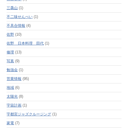
三毳山
(1)
不二味せんべい
(1)
不具合情報
(4)
佐野
(10)
佐野 日本料理 田代
(1)
修理
(13)
写真
(9)
勉強会
(1)
営業情報
(95)
地域
(6)
太陽光
(8)
宇宙計画
(1)
宇都宮ジャズクルージング
(1)
家電
(7)