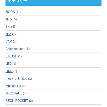
カテゴリー
360RA
(11)
4k
(225)
8Ｋ
(46)
aibo
(12)
CAR
(3)
ChinemaLine
(15)
INZONE
(17)
LED
(1)
LINN
(2)
music unlimited
(1)
musicbiｒd
(2)
Mｚ'CRAFT
(1)
REON POCKET
(2)