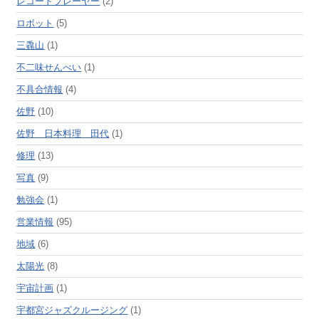
レコードプレーヤー
(2)
ロボット
(5)
三毳山
(1)
不二味せんべい
(1)
不具合情報
(4)
佐野
(10)
佐野 日本料理 田代
(1)
修理
(13)
写真
(9)
勉強会
(1)
営業情報
(95)
地域
(6)
太陽光
(8)
宇宙計画
(1)
宇都宮ジャズクルージング
(1)