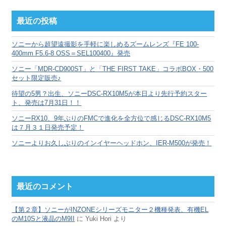
ー
カ
最近の投稿
イ
ブ
ソニーから超望遠撮影を手軽に楽しめるズームレンズ『FE 100-
400mm F5.6-8 OSS＝SEL100400』発売
ソニー「MDR-CD900ST」と「THE FIRST TAKE」コラボBOX・500
セット限定販売♪
待望の5男？出生、ソニーDSC-RX10M5が本日より先行予約スター
ト、発売は7月31日！！
ソニーRX10、9年ぶりのFMCで進化を全方位で感じるDSC-RX10M5
は７月３１日発売予定！
ソニーよりお久しぶりのインイヤーヘッドホン、IER-M500が発売！
最近のコメント
【第２章】ソニーがINZONEシリーズモニター２機種発表、有機EL
のM10Sと液晶のM9II
に
Yuki Hori
より