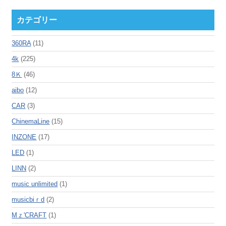
カテゴリー
360RA
(11)
4k
(225)
8Ｋ
(46)
aibo
(12)
CAR
(3)
ChinemaLine
(15)
INZONE
(17)
LED
(1)
LINN
(2)
music unlimited
(1)
musicbiｒd
(2)
Mｚ'CRAFT
(1)