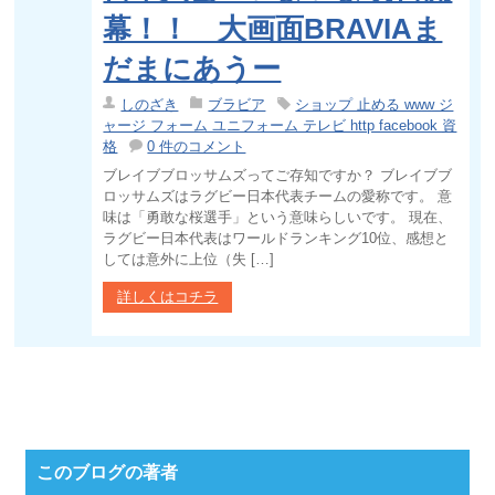
幕！！ 大画面BRAVIAま
だまにあうー
しのざき
ブラビア
ショップ 止める www ジ
ャージ フォーム ユニフォーム テレビ http facebook 資
格
0 件のコメント
ブレイブブロッサムズってご存知ですか？ ブレイブブ
ロッサムズはラグビー日本代表チームの愛称です。 意
味は「勇敢な桜選手」という意味らしいです。 現在、
ラグビー日本代表はワールドランキング10位、感想と
しては意外に上位（失 […]
詳しくはコチラ
このブログの著者