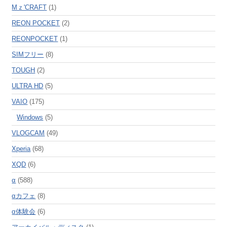
Mｚ'CRAFT
(1)
REON POCKET
(2)
REONPOCKET
(1)
SIMフリー
(8)
TOUGH
(2)
ULTRA HD
(5)
VAIO
(175)
Windows
(5)
VLOGCAM
(49)
Xperia
(68)
XQD
(6)
α
(588)
αカフェ
(8)
α体験会
(6)