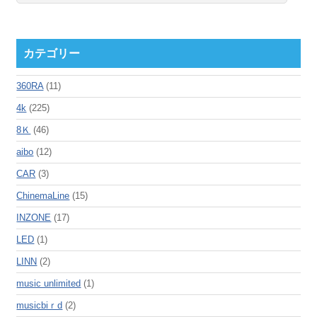
カテゴリー
360RA
(11)
4k
(225)
8Ｋ
(46)
aibo
(12)
CAR
(3)
ChinemaLine
(15)
INZONE
(17)
LED
(1)
LINN
(2)
music unlimited
(1)
musicbiｒd
(2)