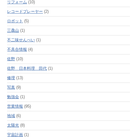
リフォーム
(10)
レコードプレーヤー
(2)
ロボット
(5)
三毳山
(1)
不二味せんべい
(1)
不具合情報
(4)
佐野
(10)
佐野 日本料理 田代
(1)
修理
(13)
写真
(9)
勉強会
(1)
営業情報
(95)
地域
(6)
太陽光
(8)
宇宙計画
(1)