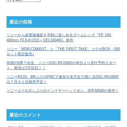
別
ア
ー
カ
最近の投稿
イ
ブ
ソニーから超望遠撮影を手軽に楽しめるズームレンズ『FE 100-
400mm F5.6-8 OSS＝SEL100400』発売
ソニー「MDR-CD900ST」と「THE FIRST TAKE」コラボBOX・500
セット限定販売♪
待望の5男？出生、ソニーDSC-RX10M5が本日より先行予約スター
ト、発売は7月31日！！
ソニーRX10、9年ぶりのFMCで進化を全方位で感じるDSC-RX10M5
は７月３１日発売予定！
ソニーよりお久しぶりのインイヤーヘッドホン、IER-M500が発売！
最近のコメント