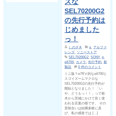
ズな
SEL70200G2
の先行予約は
じめました
っ！
しのざき
α
,
アルファ
レンズ
,
ソニーストア
SEL70200G2
,
SONY
,
α
,
α6700
,
カメラ
,
先行予約
,
新
製品
0 件のコメント
ミニ版？α7RⅤ的なα6700と
スゴイズームマクロな
SEL70200G2の先行予約が
開始となりました！ 「い
や、どうもっ！！」って栃
木から茨城にかけて良く使
われる言葉の様です。 その
意味合いは結構多岐に及
び、私の感覚では […]