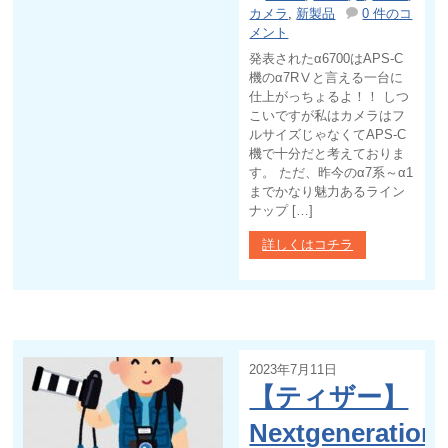
カメラ
,
新製品
0 件のコ
メント
発表されたα6700はAPS-C
機のα7RⅤと言える一台に
仕上がっちょるよ！！ しつ
こいですが私はカメラはフ
ルサイズじゃなくてAPS-C
機で十分だと考えておりま
す。 ただ、昨今のα7系～α1
までかなり魅力あるライン
ナップ […]
詳しくはコチラ
2023年7月11日
【ティザー】
NextgenerationC