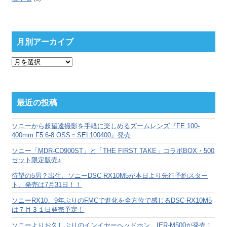
月別アーカイブ
月
別
ア
ー
カ
最近の投稿
イ
ブ
ソニーから超望遠撮影を手軽に楽しめるズームレンズ『FE 100-
400mm F5.6-8 OSS＝SEL100400』発売
ソニー「MDR-CD900ST」と「THE FIRST TAKE」コラボBOX・500
セット限定販売♪
待望の5男？出生、ソニーDSC-RX10M5が本日より先行予約スター
ト、発売は7月31日！！
ソニーRX10、9年ぶりのFMCで進化を全方位で感じるDSC-RX10M5
は７月３１日発売予定！
ソニーよりお久しぶりのインイヤーヘッドホン、IER-M500が発売！