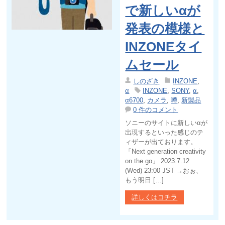
で新しいαが
発表の模様と
INZONEタイ
ムセール
しのざき
INZONE
,
α
INZONE
,
SONY
,
α
,
α6700
,
カメラ
,
噂
,
新製品
0 件のコメント
ソニーのサイトに新しいαが
出現するといった感じのテ
ィザーが出ております。
「Next generation creativity
on the go」 2023.7.12
(Wed) 23:00 JST →おぉ、
もう明日 […]
詳しくはコチラ