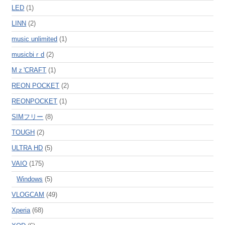
LED
(1)
LINN
(2)
music unlimited
(1)
musicbiｒd
(2)
Mｚ'CRAFT
(1)
REON POCKET
(2)
REONPOCKET
(1)
SIMフリー
(8)
TOUGH
(2)
ULTRA HD
(5)
VAIO
(175)
Windows
(5)
VLOGCAM
(49)
Xperia
(68)