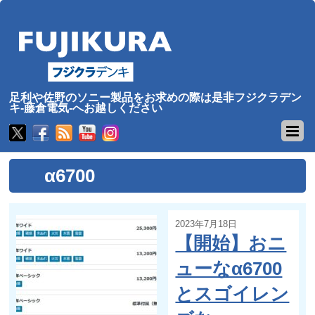
足利や佐野のソニー製品をお求めの際は是非フジクラデン
キ-藤倉電気-へお越しください
α6700
2023年7月18日
【開始】おニ
ューなα6700
とスゴイレン