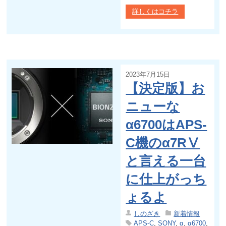
詳しくはコチラ
2023年7月15日
【決定版】お
ニューな
α6700はAPS-
C機のα7RⅤ
と言える一台
に仕上がっち
ょるよ
しのざき
新着情報
APS-C
,
SONY
,
α
,
α6700
,