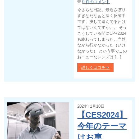
0 件のコメント
今さらな日記。最近さぼり
すぎなだなぁと深く反省中
です。決して遊んでるわけ
ではないんですが。。 そう
こうしている間にCP+2024
も終わってしまった。当然
ながら行かなかった（いけ
なかった） という事でこの
おニューなレンズは […]
詳しくはコチラ
2024年1月10日
【CES2024】
今年のテーマ
はお車