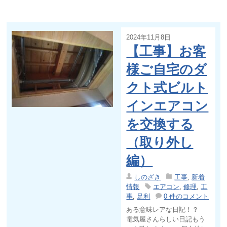
2024年11月8日
【工事】お客
様ご自宅のダ
クト式ビルト
インエアコン
を交換する
（取り外し
編）
しのざき
工事
,
新着
情報
エアコン
,
修理
,
工
事
,
足利
0 件のコメント
ある意味レアな日記！？
電気屋さんらしい日記もう