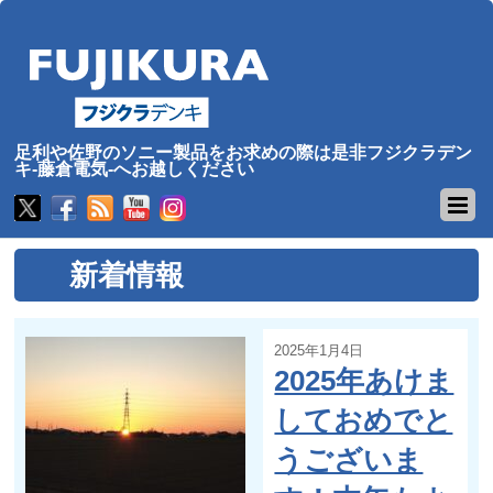
足利や佐野のソニー製品をお求めの際は是非フジクラデン
キ-藤倉電気-へお越しください
新着情報
2025年1月4日
2025年あけま
しておめでと
うございま