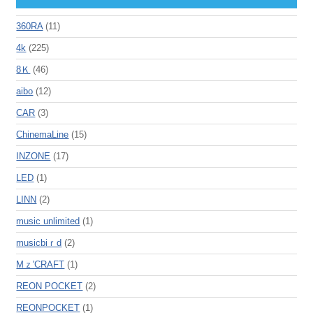
360RA
(11)
4k
(225)
8Ｋ
(46)
aibo
(12)
CAR
(3)
ChinemaLine
(15)
INZONE
(17)
LED
(1)
LINN
(2)
music unlimited
(1)
musicbiｒd
(2)
Mｚ'CRAFT
(1)
REON POCKET
(2)
REONPOCKET
(1)