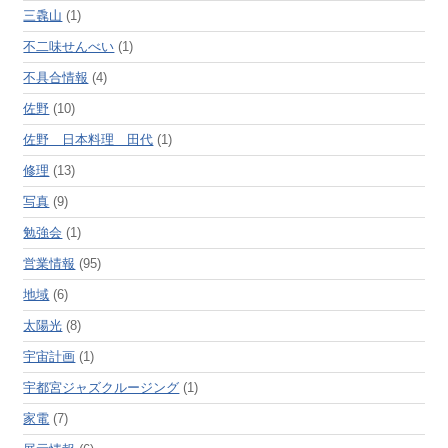
三毳山
(1)
不二味せんべい
(1)
不具合情報
(4)
佐野
(10)
佐野 日本料理 田代
(1)
修理
(13)
写真
(9)
勉強会
(1)
営業情報
(95)
地域
(6)
太陽光
(8)
宇宙計画
(1)
宇都宮ジャズクルージング
(1)
家電
(7)