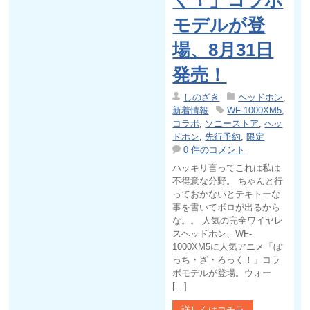
モデルが登
場、8月31日
発売！
しのざき
ヘッドホン
,
新着情報
WF-1000XM5
,
コラボ
,
ソニーストア
,
ヘッ
ドホン
,
先行予約
,
限定
0 件のコメント
ハッキリ言ってこれは私は
不得意な分野。 ちゃんと行
っておかないとテキトーな
事を書いてボロが出るから
な。。 人気の完全ワイヤレ
スヘッドホン、WF-
1000XM5に人気アニメ「ぼ
っち・ざ・ろっく！」コラ
ボモデルが登場。ウォー
[…]
詳しくはコチラ