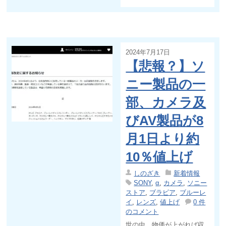
2024年7月17日
【悲報？】ソ
ニー製品の一
部、カメラ及
びAV製品が8
月1日より約
10％値上げ
しのざき
新着情報
SONY
,
α
,
カメラ
,
ソニー
ストア
,
ブラビア
,
ブルーレ
イ
,
レンズ
,
値上げ
0 件
のコメント
世の中、物価が上がれば収