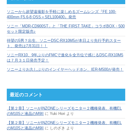
イ
ブ
ソニーから超望遠撮影を手軽に楽しめるズームレンズ『FE 100-
400mm F5.6-8 OSS＝SEL100400』発売
ソニー「MDR-CD900ST」と「THE FIRST TAKE」コラボBOX・500
セット限定販売♪
待望の5男？出生、ソニーDSC-RX10M5が本日より先行予約スター
ト、発売は7月31日！！
ソニーRX10、9年ぶりのFMCで進化を全方位で感じるDSC-RX10M5
は７月３１日発売予定！
ソニーよりお久しぶりのインイヤーヘッドホン、IER-M500が発売！
最近のコメント
【第２章】ソニーがINZONEシリーズモニター２機種発表、有機EL
のM10Sと液晶のM9II
に
Yuki Hori
より
【第２章】ソニーがINZONEシリーズモニター２機種発表、有機EL
のM10Sと液晶のM9II
に
しのざき
より