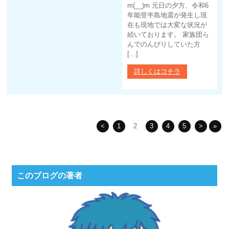
m(__)m 元日の夕方、令和6
年能登半島地震が発生し現
在も現地では大変な状況が
続いております。 家族団ら
んでのんびりしていた方
[…]
詳しくはコチラ
<
1
2
3
4
5
>
»
このブログの著者