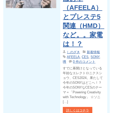
（AFEELA）
とプレステ5
関連（HMD）
など。。家電
は！？
しのざき
新着情報
AFEELA
,
CES
,
SONY
,
噂
0 件のコメント
すでに幕開けとなっている
年始なエレクトロニクスシ
ョウ、CES2024。果たして
今年のSONYはどこへ！？
今年のSONYなCESのテー
マ＝「Powering Creativity
with Technology」 ☆ソニ
[…]
詳しくはコチラ