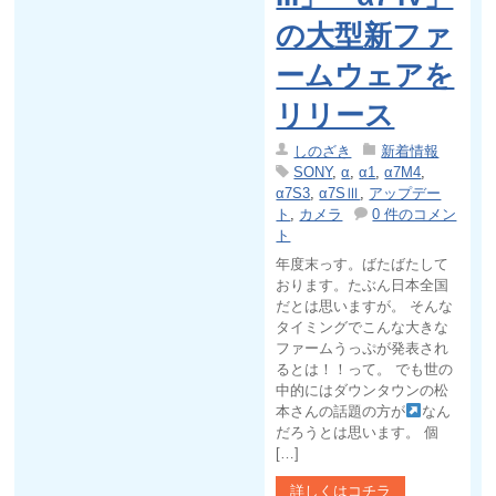
の大型新ファ
ームウェアを
リリース
しのざき
新着情報
SONY
,
α
,
α1
,
α7M4
,
α7S3
,
α7SⅢ
,
アップデー
ト
,
カメラ
0 件のコメン
ト
年度末っす。ばたばたして
おります。たぶん日本全国
だとは思いますが。 そんな
タイミングでこんな大きな
ファームうっぷが発表され
るとは！！って。 でも世の
中的にはダウンタウンの松
本さんの話題の方が
なん
だろうとは思います。 個
[…]
詳しくはコチラ