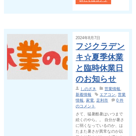
2024年8月7日
フジクラデン
キ☆夏季休業
と臨時休業日
のお知らせ
しのざき
営業情報
,
新着情報
エアコン
,
営業
情報
,
家電
,
足利市
0 件
のコメント
さて、猛暑酷暑はいつまで
続くのやら。。 自分が暑さ
に弱くなっているのか、は
たまた暑さが異常なのか以