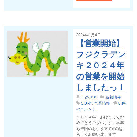
2024年1月4日
【営業開始】
フジクラデン
キ２０２４年
の営業を開始
しましたっ！
しのざき
新着情報
SONY
,
営業情報
0 件
のコメント
２０２４年 あけましてお
めでとうございます。本年
も倍旧のお引き立ての程よ
ろしくお願い致します