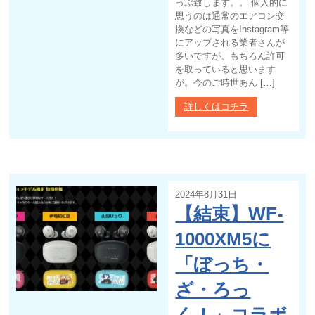
っぷ致します。。 個人的に
思うのは通常のエアコン交
換などの写真をInstagram等
にアップされる業者さんが
多いですが、もちろん許可
を取っていると思います
が。今のご時世あん […]
詳しくはコチラ
2024年8月31日
【結束】WF-
1000XM5に
「ぼっち・
ざ・ろっ
く！」コラボ