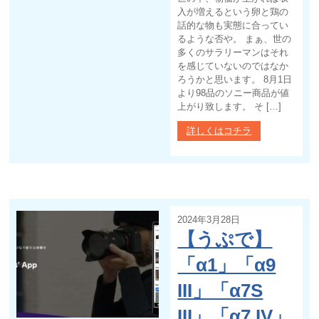
入が増えるという卵と鶏の
話的な物も実態に合ってい
るような否や。 まぁ、世の
多くのサラリーマンはそれ
を感じていないのではなか
ろうかと思います。 8月1日
より98品のソニー商品が値
上がり致します。 そ […]
詳しくはコチラ
2024年3月28日
【うぷで】
「α1」「α9
III」「α7S
III」「α7 IV」