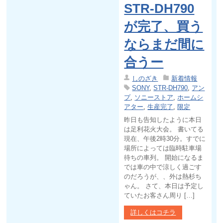
STR-DH790
が完了、買う
ならまだ間に
合うー
しのざき
新着情報
SONY
,
STR-DH790
,
アン
プ
,
ソニーストア
,
ホームシ
アター
,
生産完了
,
限定
昨日も告知したように本日
は足利花火大会。 書いてる
現在、午後2時30分。すでに
場所によっては臨時駐車場
待ちの車列。 開始になるま
では車の中で涼しく過ごす
のだろうが、、外は熱杉ち
ゃん。 さて、本日は予定し
ていたお客さん周り […]
詳しくはコチラ