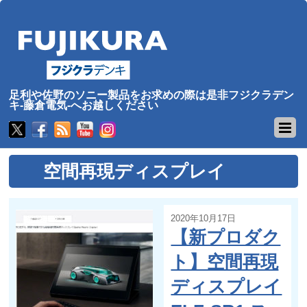
足利や佐野のソニー製品をお求めの際は是非フジクラデン
キ-藤倉電気-へお越しください
空間再現ディスプレイ
2020年10月17日
【新プロダク
ト】空間再現
ディスプレイ