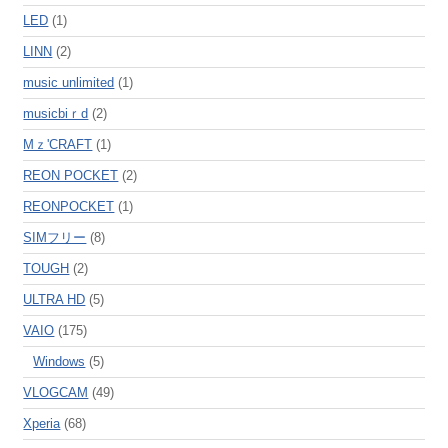
LED
(1)
LINN
(2)
music unlimited
(1)
musicbiｒd
(2)
Mｚ'CRAFT
(1)
REON POCKET
(2)
REONPOCKET
(1)
SIMフリー
(8)
TOUGH
(2)
ULTRA HD
(5)
VAIO
(175)
Windows
(5)
VLOGCAM
(49)
Xperia
(68)