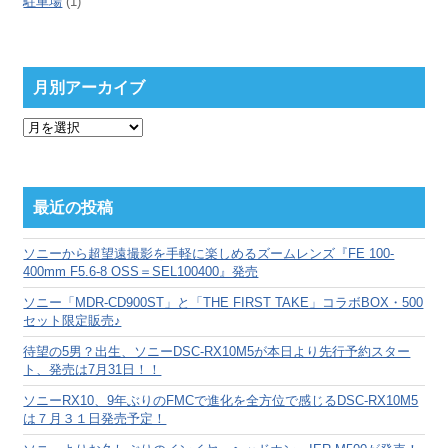
駐車場
(1)
月別アーカイブ
月
別
ア
ー
カ
最近の投稿
イ
ブ
ソニーから超望遠撮影を手軽に楽しめるズームレンズ『FE 100-
400mm F5.6-8 OSS＝SEL100400』発売
ソニー「MDR-CD900ST」と「THE FIRST TAKE」コラボBOX・500
セット限定販売♪
待望の5男？出生、ソニーDSC-RX10M5が本日より先行予約スター
ト、発売は7月31日！！
ソニーRX10、9年ぶりのFMCで進化を全方位で感じるDSC-RX10M5
は７月３１日発売予定！