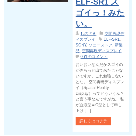
ELF-SR1 ス
ゴイっ！みた
い。
しのざき
空間再現デ
ィスプレイ
ELF-SR1
,
SONY
,
ソニーストア
,
新製
品
,
空間再現ディスプレイ
0 件のコメント
おいおいなんだかスゴイの
がさらっと出て来たじゃな
いですか。これ勉強しない
とな。 空間再現ディスプレ
イ（Spatial Reality
Display）ってどういうん？
と言う事なんですがね。 私
が血液型＝O型として申し
上げ […]
詳しくはコチラ