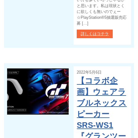
と思います。私は現状とく
に欲しくも無いのでぇー
☆PlayStation®5抽選販売応
募 […]
詳しくはコチラ
2022年5月6日
【コラボ企
画】ウェアラ
ブルネックス
ピーカー
SRS-WS1
『グランツー