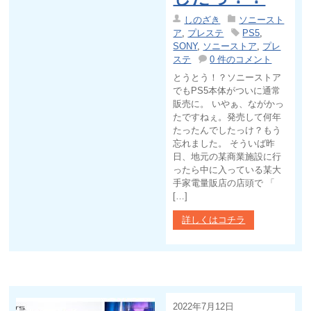
しのざき
ソニースト
ア
,
プレステ
PS5
,
SONY
,
ソニーストア
,
プレ
ステ
0 件のコメント
とうとう！？ソニーストア
でもPS5本体がついに通常
販売に。 いやぁ、ながかっ
たですねぇ。発売して何年
たったんでしたっけ？もう
忘れました。 そういば昨
日、地元の某商業施設に行
ったら中に入っている某大
手家電量販店の店頭で 「
[…]
詳しくはコチラ
2022年7月12日