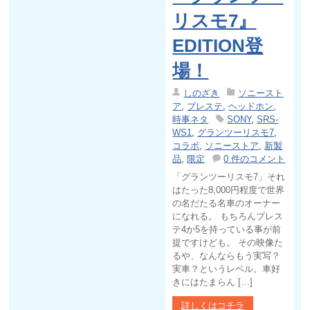
リスモ7』
EDITION登
場！
しのざき
ソニースト
ア
,
プレステ
,
ヘッドホン
,
時事ネタ
SONY
,
SRS-
WS1
,
グランツーリスモ7
,
コラボ
,
ソニーストア
,
新製
品
,
限定
0 件のコメント
「グランツーリスモ7」それ
はたった8,000円程度で世界
の名だたる名車のオーナー
になれる。 もちろんプレス
テ4か5を持っている事が前
提ですけども。 その映像た
るや、なんならもう実写？
実車？というレベル。車好
きにはたまらん […]
詳しくはコチラ