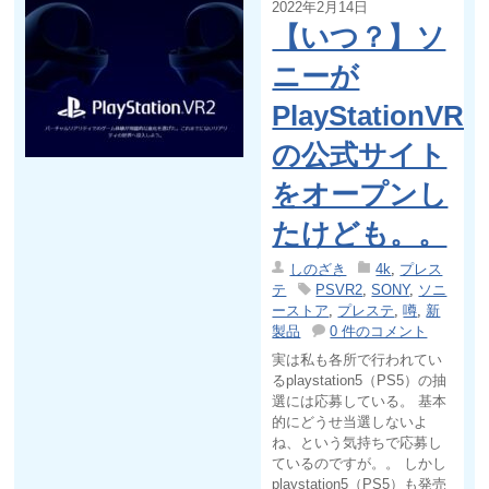
2022年2月14日
【いつ？】ソ
ニーが
PlayStationVR2
の公式サイト
をオープンし
たけども。。
しのざき
4k
,
プレス
テ
PSVR2
,
SONY
,
ソニ
ーストア
,
プレステ
,
噂
,
新
製品
0 件のコメント
実は私も各所で行われてい
るplaystation5（PS5）の抽
選には応募している。 基本
的にどうせ当選しないよ
ね、という気持ちで応募し
ているのですが。。 しかし
playstation5（PS5）も発売