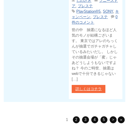
しのざき
ソニースト
ア
,
プレステ
PlayStation®5
,
SONY
,
キ
ャンペーン
,
プレステ
0
件のコメント
世の中 抽選になるほど人
気のモノが結構ございま
す。 東京ではアレのちっく
んが抽選でガチャガチャし
ているみたいだし。 しかし
その抽選会場が「蜜」じゃ
あどうしようもないですよ
ね？ 今のご時世、抽選は
webで十分できるじゃない
[…]
詳しくはコチラ
1
2
3
4
5
>
»