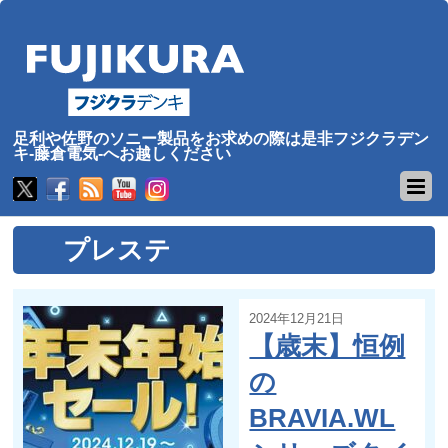
足利や佐野のソニー製品をお求めの際は是非フジクラデン
キ-藤倉電気-へお越しください
プレステ
2024年12月21日
【歳末】恒例
の
BRAVIA.WL