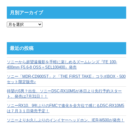
月別アーカイブ
月
別
ア
ー
カ
最近の投稿
イ
ブ
ソニーから超望遠撮影を手軽に楽しめるズームレンズ『FE 100-
400mm F5.6-8 OSS＝SEL100400』発売
ソニー「MDR-CD900ST」と「THE FIRST TAKE」コラボBOX・500
セット限定販売♪
待望の5男？出生、ソニーDSC-RX10M5が本日より先行予約スター
ト、発売は7月31日！！
ソニーRX10、9年ぶりのFMCで進化を全方位で感じるDSC-RX10M5
は７月３１日発売予定！
ソニーよりお久しぶりのインイヤーヘッドホン、IER-M500が発売！