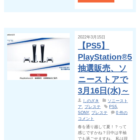
2022年3月15日
【PS5】
PlayStation®5
抽選販売、ソ
ニーストアで
3月16日(水)～
しのざき
ソニースト
ア
,
プレステ
PS5
,
SONY
,
プレステ
0 件の
コメント
春を通り越して夏！？って
感じですかね？日中は半袖
でも過ごせますね。 私は現