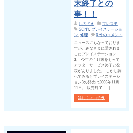
末終了との
事！！
しのざき
プレステ
SONY
,
プレイステーショ
ン
,
修理
0 件のコメント
ニュースにもなっておりま
すが、みなさまに愛されま
したプレイステーション
3。 今年の４月末をもって
アフターサービス終了と発
表がありました。 しかし調
べてみるとプレイステーシ
ョン3の発売は2006年11月
11日。 販売終了 […]
詳しくはコチラ