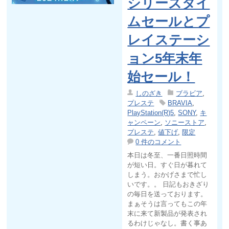
シリーズタイ
ムセールとプ
レイステーシ
ョン5年末年
始セール！
しのざき
ブラビア
,
プレステ
BRAVIA
,
PlayStation(R)5
,
SONY
,
キ
ャンペーン
,
ソニーストア
,
プレステ
,
値下げ
,
限定
0 件のコメント
本日は冬至、一番日照時間
が短い日。すぐ日が暮れて
しまう。おかげさまで忙し
いです。。 日記もおきざり
の毎日を送っております。
まぁそうは言ってもこの年
末に来て新製品が発表され
るわけじゃなし。書く事あ