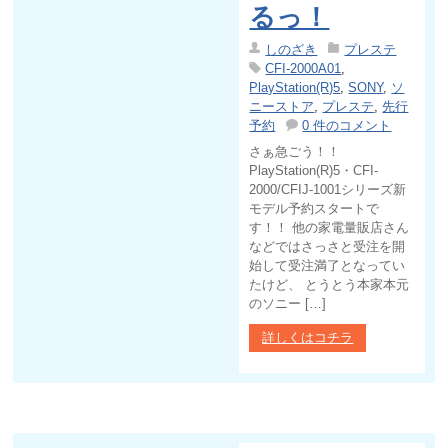
るっ！
しのざき
プレステ
CFI-2000A01
,
PlayStation(R)5
,
SONY
,
ソ
ニーストア
,
プレステ
,
先行
予約
0 件のコメント
さぁ急ごう！！
PlayStation(R)5・CFI-
2000/CFIJ-1001シリーズ新
モデル予約スタートで
す！！ 他の家電量販店さん
などではさっさと受注を開
始して受注満了となってい
たけど、 とうとう本家本元
のソニー […]
詳しくはコチラ