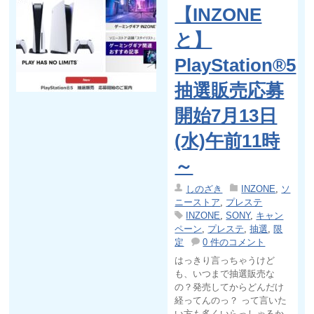
【INZONE
と】
PlayStation®5
抽選販売応募
開始7月13日
(水)午前11時
～
しのざき
INZONE
,
ソ
ニーストア
,
プレステ
INZONE
,
SONY
,
キャン
ペーン
,
プレステ
,
抽選
,
限
定
0 件のコメント
はっきり言っちゃうけど
も、いつまで抽選販売な
の？発売してからどんだけ
経ってんのっ？ って言いた
い方も多くいらっしゃるか