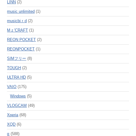
LINN
(2)
music unlimited
(1)
musicbiｒd
(2)
Mｚ'CRAFT
(1)
REON POCKET
(2)
REONPOCKET
(1)
SIMフリー
(8)
TOUGH
(2)
ULTRA HD
(5)
VAIO
(175)
Windows
(5)
VLOGCAM
(49)
Xperia
(68)
XQD
(6)
α
(588)