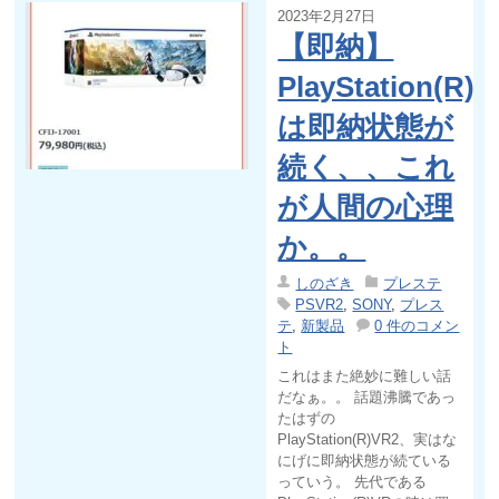
2023年2月27日
【即納】
PlayStation(R)
は即納状態が
続く、、これ
が人間の心理
か。。
しのざき
プレステ
PSVR2
,
SONY
,
プレス
テ
,
新製品
0 件のコメン
ト
これはまた絶妙に難しい話
だなぁ。。 話題沸騰であっ
たはずの
PlayStation(R)VR2、実はな
にげに即納状態が続ている
っていう。 先代である