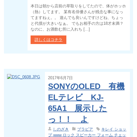
本日は朝から店前の草取りをしてたので、体がホッホ
（熱）してます。 某有名俳優さんが残念な事になっ
てますねぇ。。 遊んでも良いんですけどね、ちょっ
と代償が大きいなぁ。 でもお相手の方は18才未満？
なのに、お酒飲む所に入れち […]
詳しくはコチラ
2017年6月7日
SONYのOLED 有機
ELテレビ KJ-
65A1 展示した
っ！！ よ
しのざき
ブラビア
キレイ ショッ
プ www ロック スピーカー フォーム チェッ