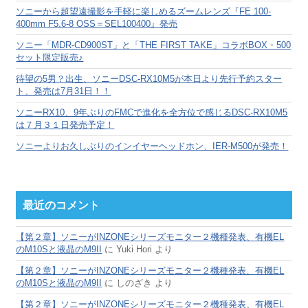
ブ
ソニーから超望遠撮影を手軽に楽しめるズームレンズ『FE 100-
400mm F5.6-8 OSS＝SEL100400』発売
ソニー「MDR-CD900ST」と「THE FIRST TAKE」コラボBOX・500
セット限定販売♪
待望の5男？出生、ソニーDSC-RX10M5が本日より先行予約スター
ト、発売は7月31日！！
ソニーRX10、9年ぶりのFMCで進化を全方位で感じるDSC-RX10M5
は７月３１日発売予定！
ソニーよりお久しぶりのインイヤーヘッドホン、IER-M500が発売！
最近のコメント
【第２章】ソニーがINZONEシリーズモニター２機種発表、有機EL
のM10Sと液晶のM9II
に
Yuki Hori
より
【第２章】ソニーがINZONEシリーズモニター２機種発表、有機EL
のM10Sと液晶のM9II
に
しのざき
より
【第２章】ソニーがINZONEシリーズモニター２機種発表、有機EL