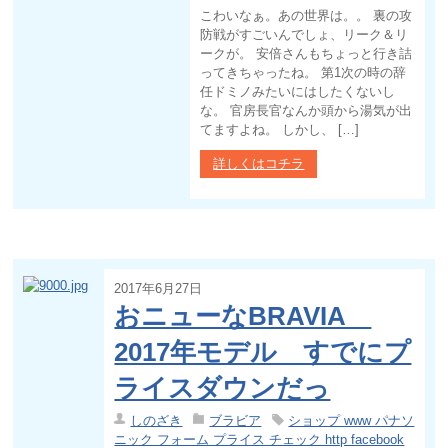
こわいなぁ。あの世界は。。 裏の攻
防戦がすごいんでしょ、リーク＆リ
ークが。 安倍さんもちょっと行き詰
ってきちゃったね。 第1次の時の辞
任ドミノみたいにはしたくないし
な。 官房長官なんか頭から湯気が出
てますよね。 しかし、 […]
詳しくはコチラ
2017年6月27日
おニューなBRAVIA
2017年モデル すでにプ
ライスダウンだっ
しのざき
ブラビア
ショップ www パナソ
ニック フォーム プライス チェック http facebook