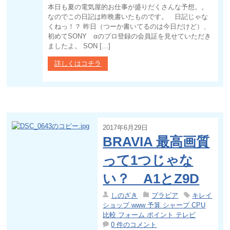
本日も夏の電気屋的お仕事が盛りだくさんな予想。。
なのでこの日記は昨晩書いたものです。 日記じゃな
くねっ！？ 昨日（つーか書いてるのは今日だけど）、
初めてSONY αのプロ登録の会員証を見せていただき
ましたよ。 SON […]
詳しくはコチラ
2017年6月29日
BRAVIA 最高画質
って1つじゃな
い？ A1とZ9D
しのざき
ブラビア
キレイ
ショップ www 予算 シャープ CPU
比較 フォーム ポイント テレビ
0 件のコメント