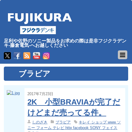
足利や佐野のソニー製品をお求めの際は是非フジクラデン
キ-藤倉電気-へお越しください
ブラビア
2017年7月23日
2K 小型BRAVIAが完了だ
けどまだ売ってる件。
しのざき
ブラビア
キレイ ショップ www ソ
ニー フォーム テレビ http facebook SONY フェイス