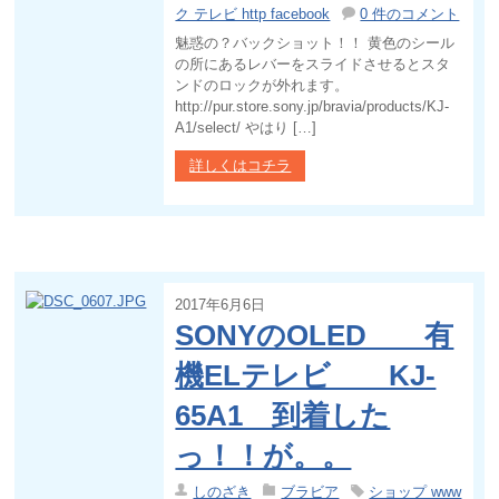
ク テレビ http facebook
0 件のコメント
魅惑の？バックショット！！ 黄色のシール
の所にあるレバーをスライドさせるとスタ
ンドのロックが外れます。
http://pur.store.sony.jp/bravia/products/KJ-
A1/select/ やはり […]
詳しくはコチラ
2017年6月6日
SONYのOLED 有
機ELテレビ KJ-
65A1 到着した
っ！！が。。
しのざき
ブラビア
ショップ www