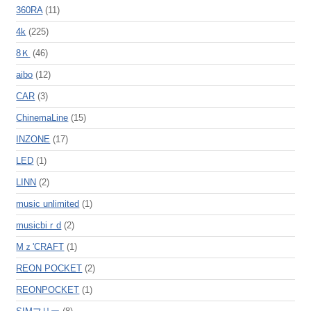
360RA
(11)
4k
(225)
8Ｋ
(46)
aibo
(12)
CAR
(3)
ChinemaLine
(15)
INZONE
(17)
LED
(1)
LINN
(2)
music unlimited
(1)
musicbiｒd
(2)
Mｚ'CRAFT
(1)
REON POCKET
(2)
REONPOCKET
(1)