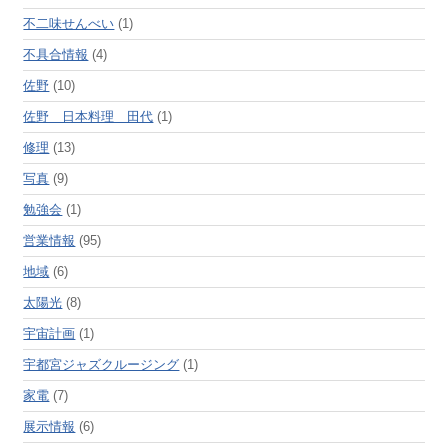
不二味せんべい
(1)
不具合情報
(4)
佐野
(10)
佐野 日本料理 田代
(1)
修理
(13)
写真
(9)
勉強会
(1)
営業情報
(95)
地域
(6)
太陽光
(8)
宇宙計画
(1)
宇都宮ジャズクルージング
(1)
家電
(7)
展示情報
(6)