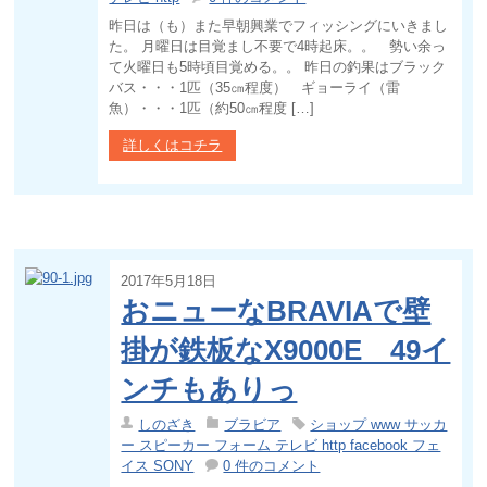
昨日は（も）また早朝興業でフィッシングにいきまし
た。 月曜日は目覚まし不要で4時起床。。 勢い余っ
て火曜日も5時頃目覚める。。 昨日の釣果はブラック
バス・・・1匹（35㎝程度） ギョーライ（雷
魚）・・・1匹（約50㎝程度 […]
詳しくはコチラ
2017年5月18日
おニューなBRAVIAで壁
掛が鉄板なX9000E 49イ
ンチもありっ
しのざき
ブラビア
ショップ www サッカ
ー スピーカー フォーム テレビ http facebook フェ
イス SONY
0 件のコメント