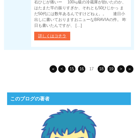
右ひじが痛いー 100㎏級の冷蔵庫が効いたのか、
はたまた竿の振りすぎか、それとも50ひじかっ ま
だ50代には数年あるんですけどねぇ。。 連日小
出しに書いておりますおニューなBRAVIAの件。 昨
日も書いたんですが、 […]
詳しくはコチラ
«
<
15
16
17
18
19
>
»
このブログの著者