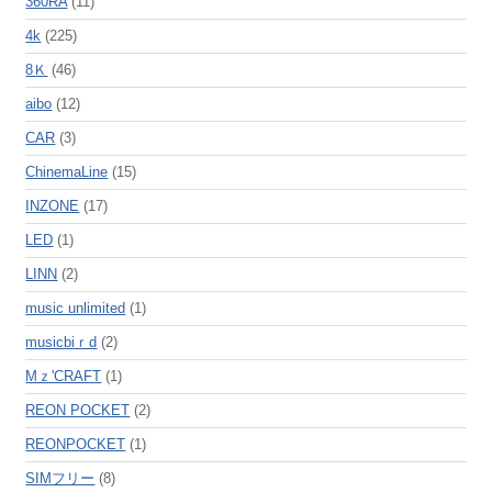
360RA
(11)
4k
(225)
8Ｋ
(46)
aibo
(12)
CAR
(3)
ChinemaLine
(15)
INZONE
(17)
LED
(1)
LINN
(2)
music unlimited
(1)
musicbiｒd
(2)
Mｚ'CRAFT
(1)
REON POCKET
(2)
REONPOCKET
(1)
SIMフリー
(8)