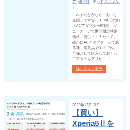
ア
,
値下げ
0 件のコメン
ト
これまたなかなか「おつな
企画」ですなっ！ VAIOの純
正ACアダプター6種類、ソ
ニーストアで期間限定特別
価格ご提供っ！！だって。
確かにACアダプターってあ
る種 消耗品ですのでね。
予備として購入しておくっ
て言うのもアリか […]
詳しくはコチラ
2022年12月13日
【買い】
Xperia5Ⅱを