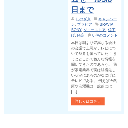
日まで
しのざき
キャンペー
ン
,
ブラビア
BRAVIA
,
SONY
,
ソニーストア
,
値下
げ
,
限定
0 件のコメント
本日は朝より崇高なる会社
の会議で上司がテレビにつ
いて熱弁を奮っていた！ き
っとどこかで色んな情報を
聞いてきたのであろう。 我
が家電業界で実は結構厳し
い状況にあるのがなにげに
テレビである。 例えば冷蔵
庫や洗濯機は一般的には
[…]
詳しくはコチラ