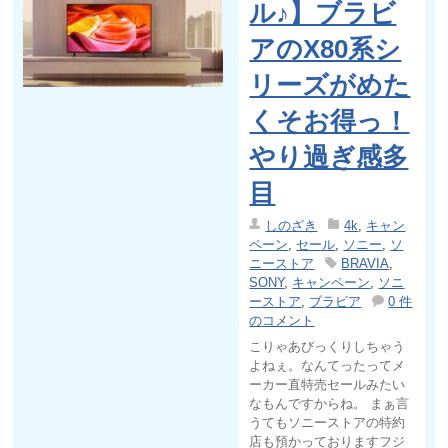
ル♪】ブラビ
アのX80系シ
リーズがめた
くそお得っ！
やり過ぎ感多
目
しのざき
4k
,
キャン
ペーン
,
セール
,
ソニー
,
ソ
ニーストア
BRAVIA
,
SONY
,
キャンペーン
,
ソニ
ーストア
,
ブラビア
0 件
のコメント
こりゃあびっくりしちゃう
よねぇ。なんてったってメ
ーカー直特売セールみたい
なもんですからね。 まぁ言
うてもソニーストアの特約
店も預かっておりますフジ