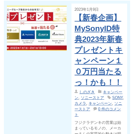
2023年1月9日
【新春企画】
MySonyID特
典2023年新春
プレゼントキ
ャンペーン１
０万円当たる
っ！かも！！
しのざき
キャンペー
ン
,
ソニーストア
SONY
,
カメラ
,
キャンペーン
,
ソニ
ーストア
0 件のコメン
ト
フジクラデンキの営業は始
まっているモノの、メーカ
ーさんの実質的な動きは明