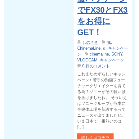
でFX30とFX3
をお得に
GET！
しのざき
4k
,
ChinemaLine
,
α
,
キャンペー
ン
cinemaline
,
SONY
,
VLOGCAM
,
キャンペーン
0 件のコメント
これまためずらしいキャン
ペーン♪ 若手の動画フュー
チャークリエイターを育て
る為？ソニーがその軽い腰
をあげましたね。 そういえ
ばソニーグループが熊本に
半導体工場を新設するって
ニュースが出てましたね。
いま日本で一番熱いのは
[…]
詳しくはコチラ