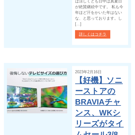
は涼しくとも日中は真夏日
が絶賛継続中です。 私も今
年ほど汗をかいた年はない
な、と思っております。し
[…]
詳しくはコチラ
2023年2月16日
【好機】ソニ
ーストアの
BRAVIAチャ
ンス、WKシ
リーズがタイ
ムセール3/8