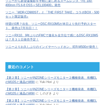
ソニーから超望遠撮影を手軽に楽しめるズームレンズ『FE 100-
400mm F5.6-8 OSS＝SEL100400』発売
ソニー「MDR-CD900ST」と「THE FIRST TAKE」コラボBOX・500
セット限定販売♪
待望の5男？出生、ソニーDSC-RX10M5が本日より先行予約スター
ト、発売は7月31日！！
ソニーRX10、9年ぶりのFMCで進化を全方位で感じるDSC-RX10M5
は７月３１日発売予定！
ソニーよりお久しぶりのインイヤーヘッドホン、IER-M500が発売！
最近のコメント
【第２章】ソニーがINZONEシリーズモニター２機種発表、有機EL
のM10Sと液晶のM9II
に
Yuki Hori
より
【第２章】ソニーがINZONEシリーズモニター２機種発表、有機EL
のM10Sと液晶のM9II
に
しのざき
より
【第２章】ソニーがINZONEシリーズモニター２機種発表、有機EL
のM10Sと液晶のM9II
に
Yuki Hori
より