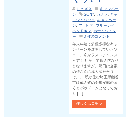
しのざき
キャンペー
ン
SONY
,
カメラ
,
キャ
ッシュバック
,
キャンペー
ン
,
ブラビア
,
ブルーレイ
,
ヘッドホン
,
ホームシアタ
ー
0 件のコメント
年末年始で多種多様なキャ
ンペーンを展開していたソ
ニー。今がラストチャンス
っす！！ そして個人的な話
となりますが、明日は当家
の娘さんの成人式だそう
で。。 私が住む埼玉県熊谷
市は成人式の会場が彩の国
くまがやドームとなってお
り […]
詳しくはコチラ