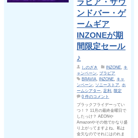
ラビア・サウ
ンドバー・ゲ
ームギア
INZONEが期
間限定セール
♪
しのざき
INZONE
,
キ
ャンペーン
,
ブラビア
BRAVIA
,
INZONE
,
キャ
ンペーン
,
ソニーストア
,
ホ
ームシアター
,
足利
,
限定
0 件のコメント
ブラックフライデーってい
つ！？ 11月の最終金曜日で
したっけ？ AEONや
Amazonやその他でかなり盛
り上がってますよね。私は
金欠なのでそれにはのれま