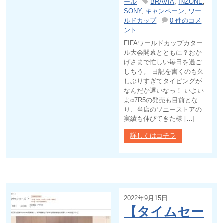
ール
BRAVIA
,
INZONE
,
SONY
,
キャンペーン
,
ワー
ルドカップ
0 件のコメ
ント
FIFAワールドカップカター
ル大会開幕とともに？おか
げさまで忙しい毎日を過ご
しちう。 日記を書くのも久
しぶりすぎてタイピングが
なんだか遅いなっ！ いよい
よα7R5の発売も目前とな
り、当店のソニーストアの
実績も伸びてきた様 […]
詳しくはコチラ
2022年9月15日
【タイムセー