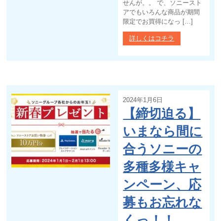
せんが。。 で、ソニースト
アでもいろんな商品が期間
限定でお買得になっ […]
詳しくはコチラ
2024年1月6日
【締切迫る】
いまなら間に
合うソニーの
多種多様キャ
ンペーン、応
募もお忘れな
くっ！！