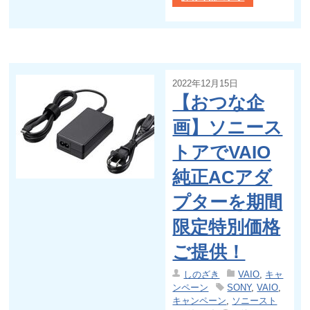
2022年12月15日
【おつな企
画】ソニース
トアでVAIO
純正ACアダ
プターを期間
限定特別価格
ご提供！
しのざき
VAIO
,
キャ
ンペーン
SONY
,
VAIO
,
キャンペーン
,
ソニースト