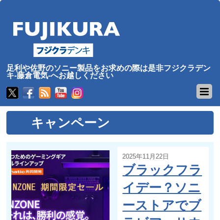
足利や佐野のソニー製品をお求めの際は是非フジクラデン
キ-藤倉電気-へお越しください
キャンペーン
2025年11月22日
ブラックフラ
イデー？ソニ
ーストアでブ