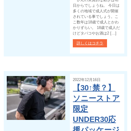
日からでしょうね。 今日は
多くの地域で成人式が開催
されている事でしょう。こ
こ数年は18歳で成人とかわ
かりずらい。 18歳で成人だ
けどタバコやお酒は2 […]
詳しくはコチラ
2022年12月16日
【30↑禁？】
ソニーストア
限定
UNDER30応
援パッケージ