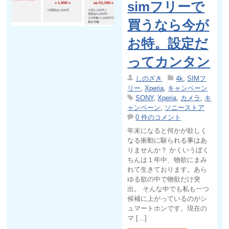
simフリーで
買うなら今が
お特。設定だ
ってカンタン
しのざき
4k
,
SIMフ
リー
,
Xperia
,
キャンペーン
SONY
,
Xperia
,
カメラ
,
キ
ャンペーン
,
ソニーストア
0 件のコメント
年末になると何かが欲しく
なる衝動に駆られる事はあ
りませんか？ かくいうぼく
ちんは１年中、物欲にまみ
れて生きております。あら
ゆる欲の中で物欲だけ突
出。 そんな中でも私も一つ
候補に上がっているのがシ
ュマートホンです。現在の
マ […]