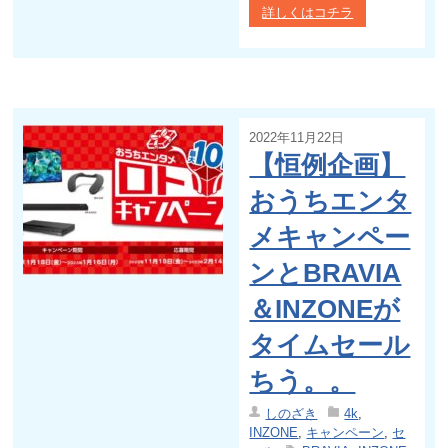
詳しくはコチラ
2022年11月22日
【恒例企画】
おうちエンタ
メキャンペー
ンとBRAVIA
＆INZONEが
タイムセール
ちう。。
しのざき
4k
,
INZONE
,
キャンペーン
,
セ