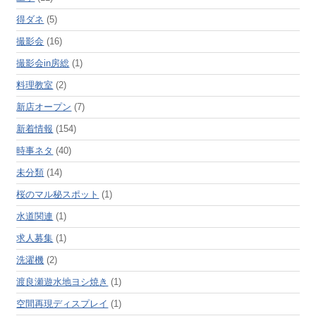
得ダネ
(5)
撮影会
(16)
撮影会in房総
(1)
料理教室
(2)
新店オープン
(7)
新着情報
(154)
時事ネタ
(40)
未分類
(14)
桜のマル秘スポット
(1)
水道関連
(1)
求人募集
(1)
洗濯機
(2)
渡良瀬遊水地ヨシ焼き
(1)
空間再現ディスプレイ
(1)