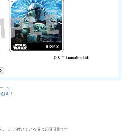
ター・ウ
約は即！
ん。
※
が付いている欄は必須項目です