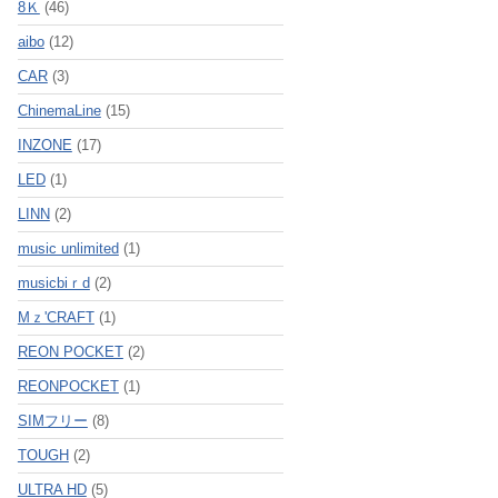
8Ｋ
(46)
aibo
(12)
CAR
(3)
ChinemaLine
(15)
INZONE
(17)
LED
(1)
LINN
(2)
music unlimited
(1)
musicbiｒd
(2)
Mｚ'CRAFT
(1)
REON POCKET
(2)
REONPOCKET
(1)
SIMフリー
(8)
TOUGH
(2)
ULTRA HD
(5)