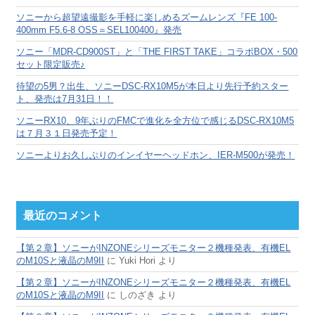
ブ
ソニーから超望遠撮影を手軽に楽しめるズームレンズ『FE 100-
400mm F5.6-8 OSS＝SEL100400』発売
ソニー「MDR-CD900ST」と「THE FIRST TAKE」コラボBOX・500
セット限定販売♪
待望の5男？出生、ソニーDSC-RX10M5が本日より先行予約スター
ト、発売は7月31日！！
ソニーRX10、9年ぶりのFMCで進化を全方位で感じるDSC-RX10M5
は７月３１日発売予定！
ソニーよりお久しぶりのインイヤーヘッドホン、IER-M500が発売！
最近のコメント
【第２章】ソニーがINZONEシリーズモニター２機種発表、有機EL
のM10Sと液晶のM9II
に
Yuki Hori
より
【第２章】ソニーがINZONEシリーズモニター２機種発表、有機EL
のM10Sと液晶のM9II
に
しのざき
より