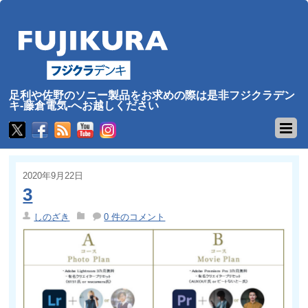
足利や佐野のソニー製品をお求めの際は是非フジクラデン
キ-藤倉電気-へお越しください
2020年9月22日
3
しのざき
0 件のコメント