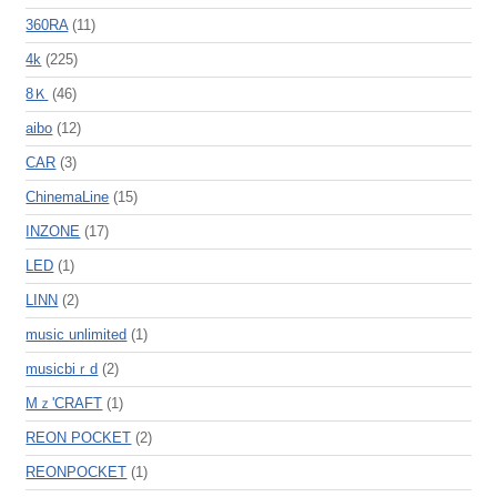
360RA
(11)
4k
(225)
8Ｋ
(46)
aibo
(12)
CAR
(3)
ChinemaLine
(15)
INZONE
(17)
LED
(1)
LINN
(2)
music unlimited
(1)
musicbiｒd
(2)
Mｚ'CRAFT
(1)
REON POCKET
(2)
REONPOCKET
(1)