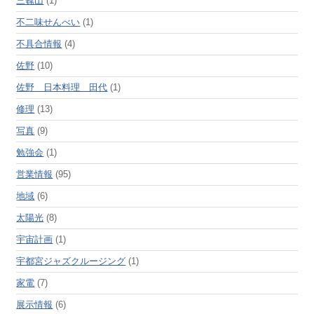
三毳山
(1)
不二味せんべい
(1)
不具合情報
(4)
佐野
(10)
佐野 日本料理 田代
(1)
修理
(13)
写真
(9)
勉強会
(1)
営業情報
(95)
地域
(6)
太陽光
(8)
宇宙計画
(1)
宇都宮ジャズクルージング
(1)
家電
(7)
展示情報
(6)